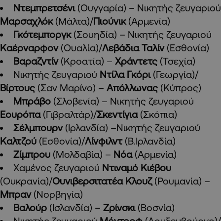
Ντεμπρετσένι
(Ουγγαρία) – Νικητής ζευγαριού
Μαρσαχλόκ
(Μάλτα)/
Πιούνικ
(Αρμενία)
Γκότεμποργκ
(Σουηδία) – Νικητής ζευγαριού
Καέρναρφον
(Ουαλία)/
Λεβάδια Ταλίν
(Εσθονία)
Βαραζντίν
(Κροατία) –
Χράντετς
(Τσεχία)
Νικητής ζευγαριού
Ντίλα Γκόρι
(Γεωργία)/
Βίρτους
(Σαν Μαρίνο) –
Απόλλωνας
(Κύπρος)
Μπράβο
(Σλοβενία) – Νικητής ζευγαριού
Εουρόπα
(Γιβραλτάρ)/
Σκεντίγια
(Σκόπια)
Σέλμπουρν
(Ιρλανδία) –Νικητής ζευγαριού
Καλτζού
(Εσθονία)/
Λίνφιλντ
(Β.Ιρλανδία)
Ζίμπρου
(Μολδαβία) –
Νόα
(Αρμενία)
Χαμένος ζευγαριού
Ντιναμό Κιέβου
(Ουκρανία)/
Ουνιβερσιτατέα
Κλουζ
(Ρουμανία) –
Μπραν
(Νορβηγία)
Βαλούρ
(Ισλανδία) –
Ζρίνσκι
(Βοσνία)
Νικητής ζευγαριού
Μόντορφ
(Λουξεμβούργο)/