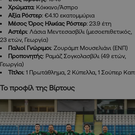
Χρώματα
: Κόκκινο/Άσπρο
Αξία Ρόστερ
: €4.10 εκατομμύρια
Μέσος Όρος Ηλικίας Ρόστερ
: 23.9 έτη
Αστέρι
: Λάσια Μεντεσασβίλι (μεσοεπιθετικός,
23 ετών, Γεωργία)
Παλιοί Γνώριμοι
: Ζουράμπ Μουσελιάνι (ΕΝΠ)
Προπονητής
: Ραμάζ Σογκολασβίλι (49 ετών,
Γεωργία)
Τίτλοι
: 1 Πρωτάθλημα, 2 Κύπελλα, 1 Σούπερ Καπ
Το προφίλ της Βίρτους