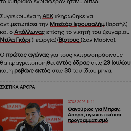
το κυπριακό ενδιαφέρον ήταν… διπλό.
Συγκεκριμένα η
ΑΕΚ
κληρώθηκε να
αντιμετωπίσει την
Μπεϊτάρ Ιερουσαλήμ
(Ισραήλ)
και ο
Απόλλωνας
επίσης το νικητή του ζευγαριού
Ντίλα Γκόρι
(Γεωργία)/
Βίρτους
(Σαν Μαρίνο).
Ο
πρώτος αγώνας
για τους «κιτρινοπράσινους
θα πραγματοποιηθεί
εντός έδρας
στις
23 Ιουλίου
και η
ρεβάνς
εκτός
στις
30
του ίδιου μήνα.
ΣΧΕΤΙΚΑ ΑΡΘΡΑ
07.08.2026 11:44
Φανούριος για Μπραν,
Ασορό, αγωνιστικά και
προγραμματισμό