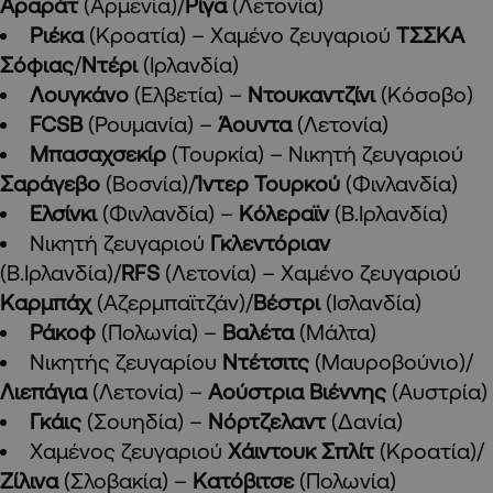
Αραράτ
(Αρμενία)/
Ρίγα
(Λετονία)
Ριέκα
(Κροατία) – Χαμένο ζευγαριού
ΤΣΣΚΑ
Σόφιας
/
Ντέρι
(Ιρλανδία)
Λουγκάνο
(Ελβετία) –
Ντουκαντζίνι
(Κόσοβο)
FCSB
(Ρουμανία) –
Άουντα
(Λετονία)
Μπασαχσεκίρ
(Τουρκία) – Νικητή ζευγαριού
Σαράγεβο
(Βοσνία)/
Ίντερ Τουρκού
(Φινλανδία)
Ελσίνκι
(Φινλανδία) –
Κόλεραϊν
(Β.Ιρλανδία)
Νικητή ζευγαριού
Γκλεντόριαν
(Β.Ιρλανδία)/
RFS
(Λετονία) – Χαμένο ζευγαριού
Καρμπάχ
(Αζερμπαϊτζάν)/
Βέστρι
(Ισλανδία)
Ράκοφ
(Πολωνία) –
Βαλέτα
(Μάλτα)
Νικητής ζευγαρίου
Ντέτσιτς
(Μαυροβούνιο)/
Λιεπάγια
(Λετονία) –
Αούστρια Βιέννης
(Αυστρία)
Γκάις
(Σουηδία) –
Νόρτζελαντ
(Δανία)
Χαμένος ζευγαριού
Χάιντουκ Σπλίτ
(Κροατία)/
Ζίλινα
(Σλοβακία) –
Κατόβιτσε
(Πολωνία)