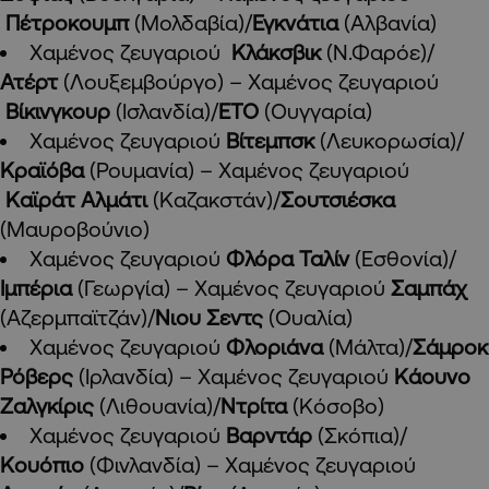
Πέτροκουμπ
(Μολδαβία)/
Εγκνάτια
(Αλβανία)
Χαμένος ζευγαριού
Κλάκσβικ
(Ν.Φαρόε)/
Ατέρτ
(Λουξεμβούργο) – Χαμένος ζευγαριού
Βίκινγκουρ
(Ισλανδία)/
ΕΤΟ
(Ουγγαρία)
Χαμένος ζευγαριού
Βίτεμπσκ
(Λευκορωσία)/
Κραϊόβα
(Ρουμανία) – Χαμένος ζευγαριού
Καϊράτ Αλμάτι
(Καζακστάν)/
Σουτσιέσκα
(Μαυροβούνιο)
Χαμένος ζευγαριού
Φλόρα Ταλίν
(Εσθονία)/
Ιμπέρια
(Γεωργία) – Χαμένος ζευγαριού
Σαμπάχ
(Αζερμπαϊτζάν)/
Νιου Σεντς
(Ουαλία)
Χαμένος ζευγαριού
Φλοριάνα
(Μάλτα)/
Σάμροκ
Ρόβερς
(Ιρλανδία) – Χαμένος ζευγαριού
Κάουνο
Ζαλγκίρις
(Λιθουανία)/
Ντρίτα
(Κόσοβο)
Χαμένος ζευγαριού
Βαρντάρ
(Σκόπια)/
Κουόπιο
(Φινλανδία) – Χαμένος ζευγαριού