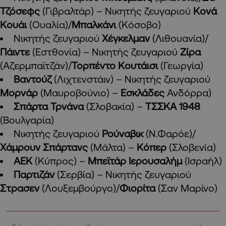
Τζόσεφς
(Γιβραλτάρ) – Νικητής ζευγαριού
Κονά
Κουάι
(Ουαλία)/
Μπαλκάνι
(Κόσοβο)
Νικητής ζευγαριού
Χέγκελμαν
(Λιθουανία)/
Πάιντε
(Εστθονία) – Νικητής ζευγαριού
Ζίρα
(Αζερμπαϊτζάν)/
Τορπέντο Κουτάισι
(Γεωργία)
Βαντούζ
(Λιχτενστάιν) – Νικητής ζευγαριού
Μορνάρ
(Μαυροβούνιο) –
Εσκλάδες
Ανδόρρα)
Σπάρτα Τρνάνα
(Σλοβακία) –
ΤΣΣΚΑ 1948
(Βουλγαρία)
Νικητής ζευγαριού
Ρούναβικ
(Ν.Φαρόε)/
Χάμρουν Σπάρτανς
(Μάλτα) –
Κόπερ
(Σλοβενία)
ΑΕΚ
(Κύπρος) –
Μπεϊτάρ Ιερουσαλήμ
(Ισραήλ)
Παρτιζάν
(Σερβία) – Νικητής ζευγαριού
Στρασεν
(Λουξεμβούργο)/
Φιορίτα
(Σαν Μαρίνο)