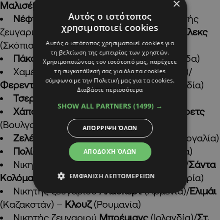
×
Μαλισέβα
(Κόσοβο) –
Χιμπέρνιαν
(Σκωτία)
Αυτός ο ιστότοπος
Νέφτσι Μπακού
(Αζερμπαϊτζάν) – Νικητής
χρησιμοποιεί cookies
ζευγαριού
Ντιναμό Μινσκ
(Λευκορωσία)/
Σίλεκς
Αυτός ο ιστότοπος χρησιμοποιεί cookies για
(Σκόπια)
τη βελτίωση της εμπειρίας των χρηστών.
Πάκσι
(Ουγγαρί) –
Παναθηναϊκός
(Ελλάδα)
Χρησιμοποιώντας τον ιστότοπό μας, παρέχετε
Χαμένος ζευγαριού
Βοϊβοντίνα
(Σερβία)/
τη συγκατάθεσή σας για όλα τα cookies
σύμφωνα με την Πολιτική μας για τα cookies.
Φερεντσβάρος
(Ουγγαρία) –
Άγιαξ
(Ολλανδία)
Διαβάστε περισσότερα
Τσερκάσι
(Ουκρανία) –
Γάνδη
(Βέλγιο)
SHOW ALL PARTNERS
(1499) →
Χάποελ Τελ Αβίβ
(Ισραήλ) –
Λουντογκόρετς
(Βουλγαρία)
ΑΠΌΡΡΙΨΗ ΌΛΩΝ
Ζελέζνιτσαρ
(Σερβία) –
Μπράγκα
(Πορτογαλία)
Πολίσια
(Ουκρανία) –
Κοπεγχάγη
(Δανία)
ΑΠΟΔΟΧΉ ΌΛΩΝ
Νικητής ζευγαριού
Πενιμπόντ
(Ουαλία)/
Σάντα
ΕΜΦΆΝΙΣΗ ΛΕΠΤΟΜΕΡΕΙΏΝ
Κολόμα
(Ανδόρρα) –
Ραπίντ Βιέννης
(Αυστρία)
Νικητής ζευγαριού
Αλασκέρτ
(Αρμενία)/
Ελιμάι
(Καζακστάν) –
Κλουζ
(Ρουμανία)
Νικητής ζευγαριού
Μποέμιανς
(Ιρλανδία)/
Στ.