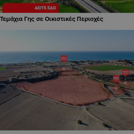
Τεμάχια Γης σε Οικιστικές Περιοχές