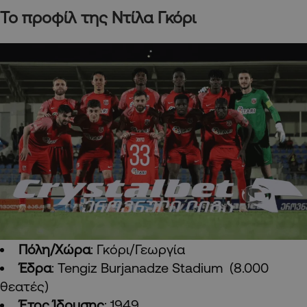
Το προφίλ της Ντίλα Γκόρι
Πόλη/Χώρα
: Γκόρι/Γεωργία
Έδρα
: Tengiz Burjanadze Stadium (8.000
θεατές)
Έτος Ίδρυσης
: 1949