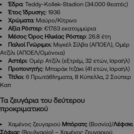
Έδρα
: Teddy-Kollek-Stadion (34.000 θεατές)
Έτος Ίδρυσης
: 1936
Χρώματα
: Μαύρο/Κίτρινο
Αξία Ρόστερ
: €17.63 εκατομμύρια
Μέσος Όρος Ηλικίας Ρόστερ
: 26.8 έτη
Παλιοί Γνώριμοι
: Μιγκέλ Σίλβα (ΑΠΟΕΛ), Ομέρ
Ατζίλι (ΑΠΟΕΛ/Ομόνοια)
Αστέρι
: Ομέρ Ατζίλι (εξτρέμ, 32 ετών, Ισραήλ)
Προπονητής
: Μπαράκ Ιτζάκι (41 ετών, Ισραήλ)
Τίτλοι
: 6 Πρωτάθληματα, 8 Κύπελλα, 2 Σούπερ
Καπ
Τα ζευγάρια του δεύτερου
προκριματικού
Χαμένος ζευγαριού
Μπόρατς
(Βοσνία)/
Λέφσκι
Σόφιας
(Βουλγαρία) – Χαμένος ζευγαριού