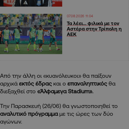
07.08.2026 11:04
Τα λέει… φιλικά με τον
Αστέρα στην Τρίπολη η
ΑΕΚ
Από την άλλη οι «κυανόλευκοι» θα παίξουν
αρχικά
εκτός έδρας
και ο
επαναληπτικός
θα
διεξαχθεί στο
«Άλφαμεγα
Stadium
».
Την Παρασκευή (26/06) θα γνωστοποιηθεί το
αναλυτικό πρόγραμμα
με τις ώρες των δύο
αγώνων.