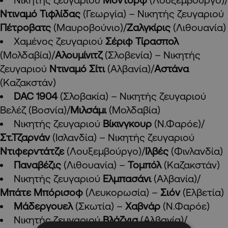
Ντιναμό Τιφλίδας
(Γεωργία) – Νικητής ζευγαριού
Πέτροβατς
(Μαυροβούνιο)/
Ζαλγκίρις
(Λιθουανία)
Χαμένος ζευγαριού
Σέριφ Τίρασπολ
(Μολδαβία)/
Αλουμίνιτζ
(Σλοβενία) – Νικητής
ζευγαριού
Ντιναμό Σίτι
(Αλβανία)/
Αστάνα
(Καζακστάν)
DAC 1904
(Σλοβακία) – Νικητής ζευγαριού
Βελέζ (Βοσνία)/
Μιλσάμι
(Μολδαβία)
Νικητής ζευγαριού
Βίκινγκουρ
(Ν.Φαρόε)/
Στ.Τζαρνάν
(Ισλανδία) – Νικητής ζευγαριού
Ντιφερντάτζε
(Λουξεμβούργο)/
Ιλβές
(Φινλανδία)
Παναβέζις
(Λιθουανία) –
Τομπόλ
(Καζακστάν)
Νικητής ζευγαριού
Ελμπασάνι
(Αλβανία)/
Μπάτε Μπόρισοφ
(Λευκορωσία) –
Σιόν
(Ελβετία)
Μάδεργουελ
(Σκωτία) –
Χαβνάρ
(Ν.Φαρόε)
Νικητής ζευγαριού
Βλάζνια
(Αλβανία)/