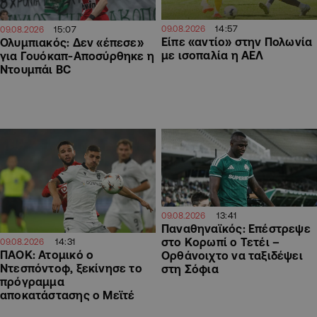
14:57
09.08.2026
15:07
09.08.2026
Είπε «αντίο» στην Πολωνία
Ολυμπιακός: Δεν «έπεσε»
με ισοπαλία η ΑΕΛ
για Γουόκαπ-Αποσύρθηκε η
Ντουμπάι BC
13:41
09.08.2026
Παναθηναϊκός: Επέστρεψε
στο Κορωπί ο Τετέι –
14:31
09.08.2026
ΠΑΟΚ: Ατομικό ο
Ορθάνοιχτο να ταξιδέψει
Ντεσπόντοφ, ξεκίνησε το
στη Σόφια
πρόγραμμα
αποκατάστασης ο Μεϊτέ