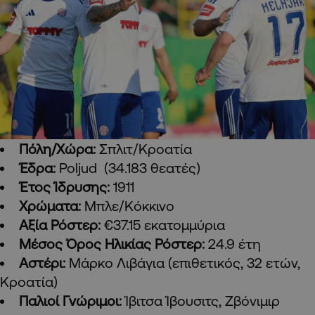
Πόλη/Χώρα:
Σπλιτ/Κροατία
Έδρα:
Poljud (34.183 θεατές)
Έτος Ίδρυσης:
1911
Χρώματα:
Μπλε/Κόκκινο
Αξία Ρόστερ:
€37.15 εκατομμύρια
Μέσος Όρος Ηλικίας Ρόστερ:
24.9 έτη
Αστέρι:
Μάρκο Λιβάγια (επιθετικός, 32 ετών,
Κροατία)
Παλιοί Γνώριμοι:
Ίβιτσα Ίβουσιτς, Ζβόνιμιρ