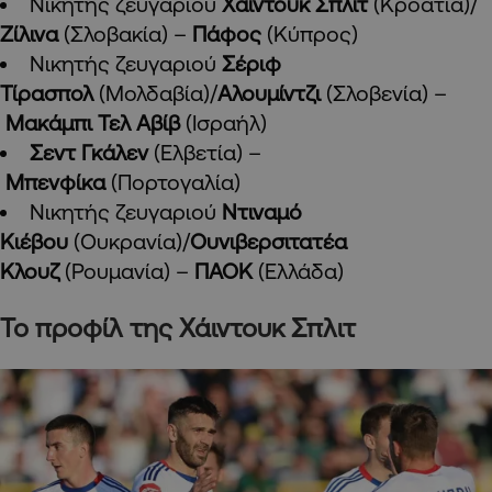
Νικητής ζευγαριού
Χάιντουκ Σπλίτ
(Κροατία)/
Ζίλινα
(Σλοβακία) –
Πάφος
(Κύπρος)
Νικητής ζευγαριού
Σέριφ
Τίρασπολ
(Μολδαβία)/
Αλουμίντζι
(Σλοβενία) –
Μακάμπι Τελ Αβίβ
(Ισραήλ)
Σεντ Γκάλεν
(Ελβετία) –
Μπενφίκα
(Πορτογαλία)
Νικητής ζευγαριού
Ντιναμό
Κιέβου
(Ουκρανία)/
Ουνιβερσιτατέα
Κλουζ
(Ρουμανία) –
ΠΑΟΚ
(Ελλάδα)
Το προφίλ της Χάιντουκ Σπλιτ