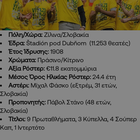
Πόλη/Χώρα:
Ζίλινα/Σλοβακία
Έδρα:
Štadión pod Dubňom (11.253 θεατές)
Έτος Ίδρυσης:
1908
Χρώματα:
Πράσινο/Κίτρινο
Αξία Ρόστερ:
€11.8 εκατομμύρια
Μέσος Όρος Ηλικίας Ρόστερ:
24.4 έτη
Αστέρι:
Μίχαλ Φάσκο (εξτρέμ, 31 ετών,
Σλοβακία)
Προπονητής:
Πάβολ Στάνο (48 ετών,
Σλοβακία)
Τίτλοι:
9 Πρωταθλήματα, 3 Κύπελλα, 4 Σούπερ
Καπ, 1 Ιντερτότο