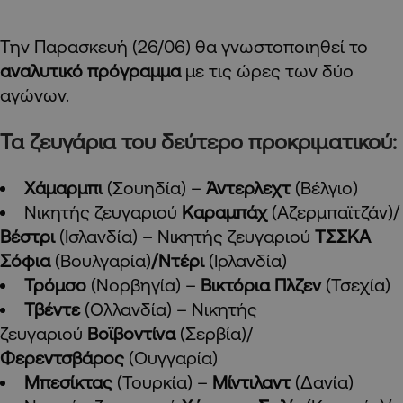
Την Παρασκευή (26/06) θα γνωστοποιηθεί το
αναλυτικό πρόγραμμα
με τις ώρες των δύο
αγώνων.
Τα ζευγάρια του δεύτερο προκριματικού:
Χάμαρμπι
(Σουηδία) –
Άντερλεχτ
(Βέλγιο)
Νικητής ζευγαριού
Καραμπάχ
(Αζερμπαϊτζάν)/
Βέστρι
(Ισλανδία) – Νικητής ζευγαριού
ΤΣΣΚΑ
Σόφια
(Βουλγαρία)
/Ντέρι
(Ιρλανδία)
Τρόμσο
(Νορβηγία) –
Βικτόρια Πλζεν
(Τσεχία)
Τβέντε
(Ολλανδία) – Νικητής
ζευγαριού
Βοϊβοντίνα
(Σερβία)/
Φερεντσβάρος
(Ουγγαρία)
Μπεσίκτας
(Τουρκία) –
Μίντιλαντ
(Δανία)