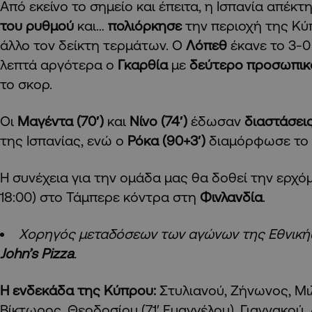
Από εκείνο το σημείο και έπειτα, η Ισπανία απέκτ
του ρυθμού
και…
πολιόρκησε
την περιοχή της Κύ
άλλο τον δείκτη τερμάτων. Ο
Λόπεθ
έκανε το 3-0
λεπτά αργότερα ο
Γκαρθία
με
δεύτερο προσωπικ
το σκορ.
Οι
Μαγέντα (70′)
και
Νίνο (74′)
έδωσαν
διαστάσει
της Ισπανίας, ενώ ο
Ρόκα (90+3′)
διαμόρφωσε το τ
Η συνέχεια για την ομάδα μας θα δοθεί την ερχόμ
18:00) στο Τάμπερε κόντρα στη
Φινλανδία
.
Χορηγός μεταδόσεων των αγώνων της Εθνικής 
John’s Pizza
.
Η ενδεκάδα της Κύπρου:
Στυλιανού, Ζήνωνος, Μιλ
Βίκτωρος, Θεοδοσίου (71′ Ευαγγέλου), Γιαννακού,