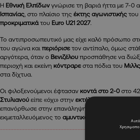
Η
Εθνική Ελπίδων
γνώρισε τη βαριά ήττα με 7-0 α
Ισπανίας
, στο πλαίσιο της
έκτης αγωνιστικής
του
προκριματικά
του
Euro U21 2027
.
Το αντιπροσωπευτικό μας είχε καλό πρόσωπο σ
του αγώνα και
περιόρισε
τον αντίπαλο, όμως στ
αργότερα, όταν ο
Βενιζέλου
προσπάθησε να διώξε
περιοχή και εκείνη
κόντραρε
στα πόδια του
Μιλλ
στα δίχτυα.
Οι φιλοξενούμενοι έφτασαν
κοντά στο 2-0
στο 42
Στυλιανού
είπε «όχι» στην
εκτέλεση πέναλτι
του
επανόρθωσε στην επανάληψη, σκοράροντας με π
εκμεταλλευόμενος το
αμυντικό λάθος
του
Βίκτω
Αυτό
Χρησιμοποι