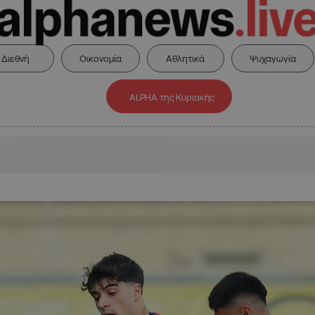
Διεθνή
Οικονομία
Αθλητικά
Ψυχαγωγία
ALPHA της Κυριακής