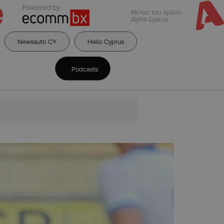
Powered by:
Μέλος του ομίλου
Alpha Cyprus
Newsauto CY
Hello Cyprus
Podcasts