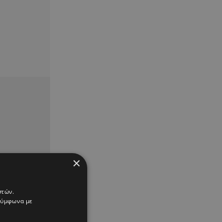
×
στών.
 σύμφωνα με