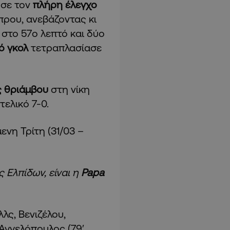
ησε τον
πλήρη έλεγχο
πρου, ανεβάζοντας κι
 στο 57ο λεπτό και δύο
ό γκολ
τετραπλασίασε
ς θριάμβου
στη νίκη
ελικό 7-0.
ενη Τρίτη (31/03 –
Ελπίδων, είναι η
Papa
λς, Βενιζέλου,
 Αγγελόπουλος (79′