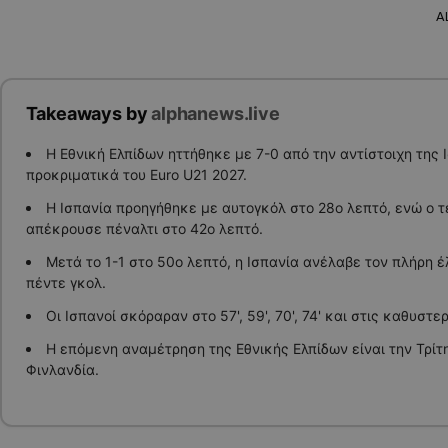
A
Takeaways by
alphanews.live
Η Εθνική Ελπίδων ηττήθηκε με 7-0 από την αντίστοιχη της Ι
προκριματικά του Euro U21 2027.
Η Ισπανία προηγήθηκε με αυτογκόλ στο 28ο λεπτό, ενώ ο 
απέκρουσε πέναλτι στο 42ο λεπτό.
Μετά το 1-1 στο 50ο λεπτό, η Ισπανία ανέλαβε τον πλήρη 
πέντε γκολ.
Οι Ισπανοί σκόραραν στο 57', 59', 70', 74' και στις καθυστ
Η επόμενη αναμέτρηση της Εθνικής Ελπίδων είναι την Τρίτ
Φινλανδία.