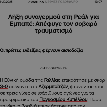
13:07
11.10.2025
ΑΘΛΗΤΙΚΑ
ΔΙΕΘΝΕΣ ΠΟΔΟΣΦΑΙΡΟ
Λήξη συναγερμού στη Ρεάλ για
Εμπαπέ: Απέφυγε τον σοβαρό
τραυματισμό
Οι πρώτες ενδείξεις φέρνουν αισιοδοξία
ALPHANEWSLIVE
Η Εθνική ομάδα της
Γαλλίας
επικράτησε με σκορ
3-0
απέναντι στο
Αζερμπαϊτζάν
, φτάνοντας έτσι
σε τρεις νίκες σε ισάριθμους αγώνες για τα
προκριματικά του
Παγκοσμίου Κυπέλλου
. Παρά
τη νίκη, η βραδιά επισκιάστηκε από τον