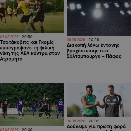
20:50
06.08.2026
20:26
06.08.2026
Τσατάκοβιτς και Γκομίς
Διακοπή λόγω έντονης
«υπέγραψαν» τη φιλική
βροχόπτωσης στο
νίκη της ΑΕΛ κόντρα στον
Σάλτσμπουργκ – Πάφος
Ατρόμητο
20:02
06.08.2026
Δούλεψε για πρώτη φορά
20:09
06.08.2026