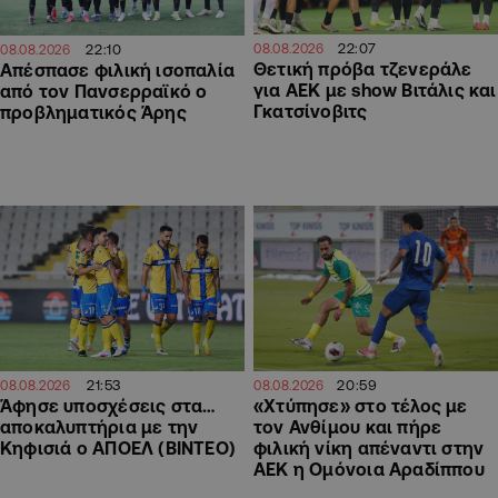
22:07
22:10
08.08.2026
08.08.2026
Θετική πρόβα τζενεράλε
Απέσπασε φιλική ισοπαλία
για ΑΕΚ με show Βιτάλις και
από τον Πανσερραϊκό ο
Γκατσίνοβιτς
προβληματικός Άρης
21:53
20:59
08.08.2026
08.08.2026
Άφησε υποσχέσεις στα…
«Χτύπησε» στο τέλος με
αποκαλυπτήρια με την
τον Ανθίμου και πήρε
Κηφισιά ο ΑΠΟΕΛ (ΒΙΝΤΕΟ)
φιλική νίκη απέναντι στην
ΑΕΚ η Ομόνοια Αραδίππου