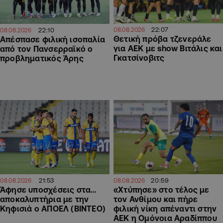
22:07
22:10
08.08.2026
08.08.2026
Θετική πρόβα τζενεράλε
Απέσπασε φιλική ισοπαλία
για ΑΕΚ με show Βιτάλις και
από τον Πανσερραϊκό ο
Γκατσίνοβιτς
προβληματικός Άρης
21:53
20:59
08.08.2026
08.08.2026
Άφησε υποσχέσεις στα…
«Χτύπησε» στο τέλος με
αποκαλυπτήρια με την
τον Ανθίμου και πήρε
Κηφισιά ο ΑΠΟΕΛ (ΒΙΝΤΕΟ)
φιλική νίκη απέναντι στην
ΑΕΚ η Ομόνοια Αραδίππου