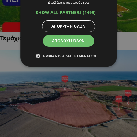
Διαβάστε περισσότερα
SHOW ALL PARTNERS
(1499) →
ΑΠΌΡΡΙΨΗ ΌΛΩΝ
Τεμάχια Γης σε Οικιστικές Περιοχές
ΑΠΟΔΟΧΉ ΌΛΩΝ
ΕΜΦΆΝΙΣΗ ΛΕΠΤΟΜΕΡΕΙΏΝ