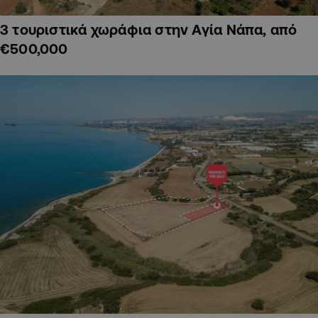
3 τουριστικά χωράφια στην Αγία Νάπα, από
€500,000