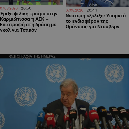
20:50
07.08.2026
20:44
07.08.2026
Έριξε φιλική τριάρα στην
Νεότερη εξέλιξη: Υπαρκτό
Καρμιώτισσα η ΑΕΚ –
το ενδιαφέρον της
Επιστροφή στη δράση με
Ομόνοιας για Ντουβέρν
γκολ για Τσακόν
ΦΩΤΟΓΡΑΦΙΑ ΤΗΣ ΗΜΕΡΑΣ