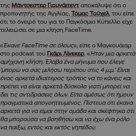
της
Μάντσεστερ Γιουνάιτεντ
αποκάλυψε ότι ο
προπονητής της Αγγλίας,
Τόμας Τούχελ
, του είπε
ότι το όνειρό του για το Παγκόσμιο Κύπελλο είχε
τελειώσει σε μια κλήση FaceTime.
«
Έκανε FaceTime σε όλους
», είπε ο Μαγκουάιαρ
στο podcast του
Γκάρι Λίνεκερ
. «
Ήταν μια αρκετά
αμήχανη κλήση. Έλαβα ένα μήνυμα που έλεγε
‘μπορώ να σας μιλήσω περίπου στις 4 μ.μ.’ Είναι
ένας αρκετά ιδιαίτερος τρόπος να το κάνεις και
πρέπει να είναι αρκετά δύσκολο γιατί μπορεί να
δει τις αντιδράσεις όλων. Είπα αμέσως ότι ήμουν
πραγματικά απογοητευμένος. Πίστευα ότι έκανα
αρκετά για να είμαι στην ομάδα και σκέφτηκα ότι
θα μπορούσα να βοηθήσω και να έχω ένα ρόλο
να παίξω, εντός και εκτός γηπέδου.