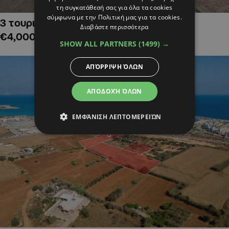
τη συγκατάθεσή σας για όλα τα cookies
σύμφωνα με την Πολιτική μας για τα cookies.
3 τουριστικά χωράφια στην Αλαμινό,
Διαβάστε περισσότερα
€4,000,000
SHOW ALL PARTNERS
(1499) →
ΑΠΌΡΡΙΨΗ ΌΛΩΝ
ΑΠΟΔΟΧΉ ΌΛΩΝ
ΕΜΦΆΝΙΣΗ ΛΕΠΤΟΜΕΡΕΙΏΝ