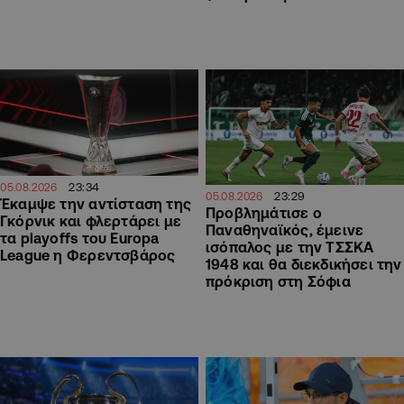
23:34
05.08.2026
23:29
05.08.2026
Έκαμψε την αντίσταση της
Προβλημάτισε ο
Γκόρνικ και φλερτάρει με
Παναθηναϊκός, έμεινε
τα playoffs του Europa
ισόπαλος με την ΤΣΣΚΑ
League η Φερεντσβάρος
1948 και θα διεκδικήσει την
πρόκριση στη Σόφια