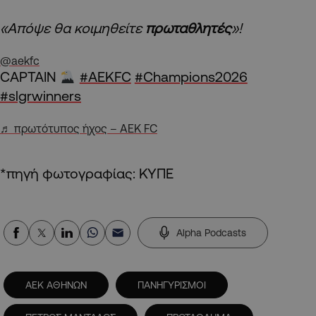
«Απόψε θα κοιμηθείτε
πρωταθλητές
»!
@aekfc
CAPTAIN
#AEKFC
#Champions2026
#slgrwinners
♬ πρωτότυπος ήχος – AEK FC
*πηγή φωτογραφίας: ΚΥΠΕ
Alpha Podcasts
ΑΕΚ ΑΘΗΝΩΝ
ΠΑΝΗΓΥΡΙΣΜΟΙ