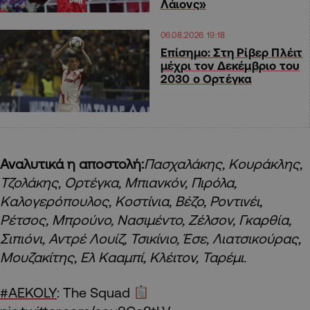
Λάιονς»
06.08.2026 19:18
Επίσημο: Στη Ρίβερ Πλέιτ
μέχρι τον Δεκέμβριο του
2030 ο Ορτέγκα
Αναλυτικά η αποστολή:
Πασχαλάκης, Κουράκλης,
Τζολάκης, Ορτέγκα, Μπιανκόν, Πιρόλα,
Καλογερόπουλος, Κοστίνια, Βέζο, Ροντινέι,
Ρέτσος, Μπρούνο, Νασιμέντο, Ζέλσον, Γκαρθία,
Σιπιόνι, Αντρέ Λουίζ, Τσικίνιο, Έσε, Λιατσικούρας,
Μουζακίτης, Ελ Κααμπί, Κλέιτον, Ταρέμι.
#AEKOLY
: The Squad