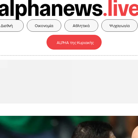
Διεθνή
Οικονομία
Αθλητικά
Ψυχαγωγία
ALPHA της Κυριακής