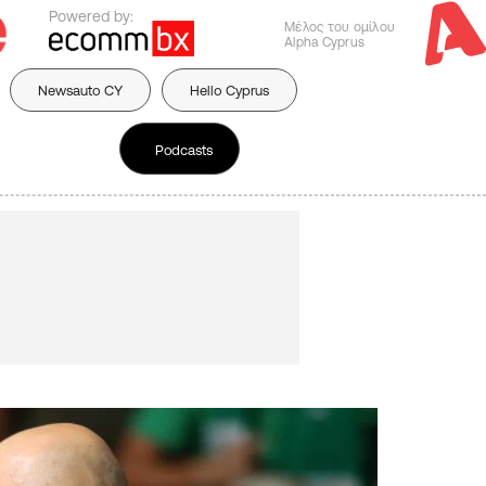
Powered by:
Μέλος του ομίλου
Alpha Cyprus
Newsauto CY
Hello Cyprus
Podcasts