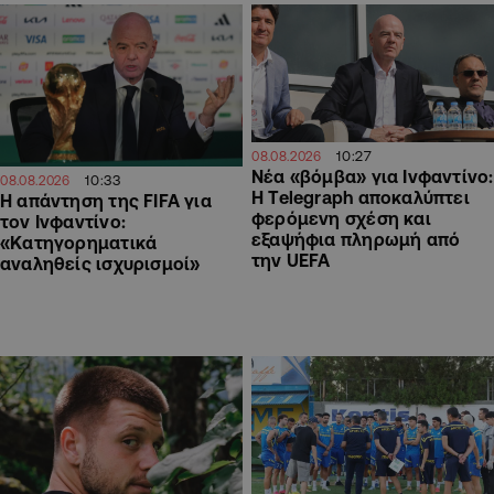
10:27
08.08.2026
Νέα «βόμβα» για Ινφαντίνο:
10:33
08.08.2026
Η Telegraph αποκαλύπτει
Η απάντηση της FIFA για
φερόμενη σχέση και
τον Ινφαντίνο:
εξαψήφια πληρωμή από
«Κατηγορηματικά
την UEFA
αναληθείς ισχυρισμοί»