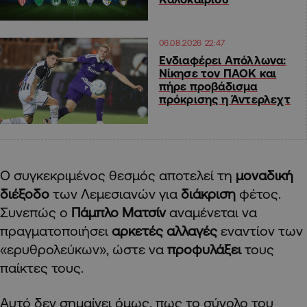
06.08.2026 22:47
Ενδιαφέρει Απόλλωνα:
Νίκησε τον ΠΑΟΚ και
πήρε προβάδισμα
πρόκρισης η Άντερλεχτ
Ο συγκεκριμένος θεσμός αποτελεί τη
μοναδική
διέξοδο
των Λεμεσιανών για
διάκριση
φέτος.
Συνεπώς ο
Πάμπλο Ματσίν
αναμένεται να
πραγματοποιήσει
αρκετές αλλαγές
εναντίον των
«ερυθρολεύκων», ώστε να
προφυλάξει
τους
παίκτες τους.
Αυτό δεν σημαίνει όμως, πως το σύνολο του