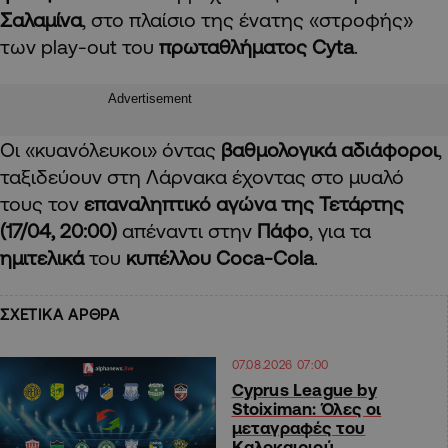
Σαλαμίνα
, στο πλαίσιο της ένατης «στροφής»
των play-out του
πρωταθλήματος Cyta
.
Advertisement
Οι «κυανόλευκοι» όντας
βαθμολογικά αδιάφοροι
,
ταξιδεύουν στη Λάρνακα έχοντας στο μυαλό
τους τον
επαναληπτικό αγώνα της Τετάρτης
(17/04, 20:00)
απέναντι στην
Πάφο
, για τα
ημιτελικά
του
κυπέλλου Coca-Cola
.
ΣΧΕΤΙΚΑ ΑΡΘΡΑ
07.08.2026 07:00
Cyprus League by
Stoiximan: Όλες οι
μεταγραφές του
Καλοκαιριού