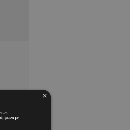
×
στών.
 σύμφωνα με