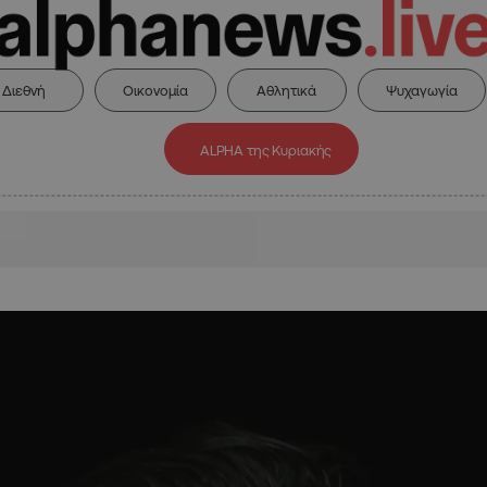
Διεθνή
Οικονομία
Αθλητικά
Ψυχαγωγία
ALPHA της Κυριακής