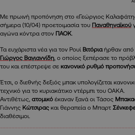
A
Με πρωινή προπόνηση στο «Γεώργιος Καλαφάτης
σήμερα (10/04) προετοιμασία του
Παναθηναϊκού
αγώνα κόντρα στον
ΠΑΟΚ
.
Τα ευχάριστα νέα για τον Ρουί
Βιτόρια
ήρθαν από
Γιώργος Βαγιαννίδη
, ο οποίος ξεπέρασε το πρό
του και επέστρεψε σε
κανονικό ρυθμό προπονή
Έτσι, ο διεθνής δεξιός μπακ υπολογίζεται κανον
τεχνικό για το κυριακάτικο ντέρμπι του ΟΑΚΑ.
Αντιθέτως,
ατομικό
έκαναν ξανά οι Τάσος
Μπακα
Γιάννης
Κώτσιρας
και θεραπεία ο Μπαρτ
Σένκεφ
διαθέσιμοι.