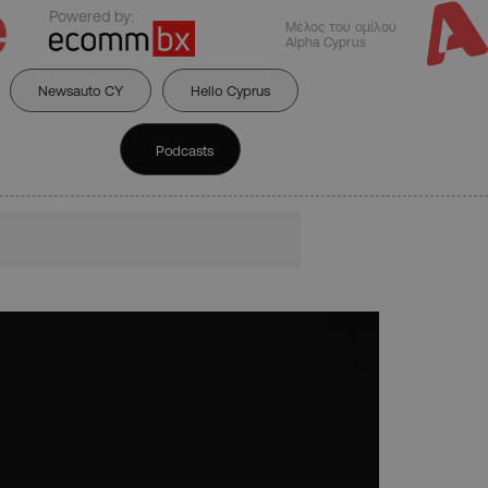
Powered by:
Μέλος του ομίλου
Alpha Cyprus
Newsauto CY
Hello Cyprus
Podcasts