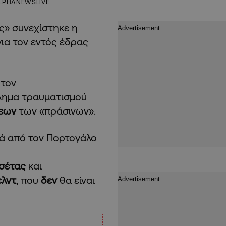
LPHANEWSLIVE
» συνεχίστηκε η
για τον εντός έδρας
 τον
βλημα τραυματισμού
σεων
των «πράσινων».
ικά από τον Πορτογάλο
σέτας
και
ελντ
, που
δεν
θα είναι