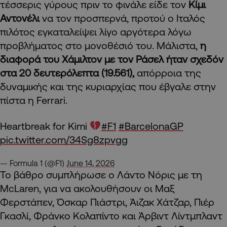
τέσσερις γύρους πριν το φινάλε είδε τον
Κίμι
Αντονέλι
να τον προσπερνά, προτού ο Ιταλός
πιλότος εγκαταλείψει λίγο αργότερα λόγω
προβλήματος στο μονοθέσιό του. Μάλιστα,
η
διαφορά του Χάμιλτον με τον Ράσελ ήταν σχεδόν
στα 20 δευτερόλεπτα (19.561),
απόρροια της
δυναμικής και της κυριαρχίας που έβγαλε στην
πίστα η Ferrari.
Heartbreak for Kimi
#F1
#BarcelonaGP
pic.twitter.com/34Sg8zpvgg
— Formula 1 (@F1)
June 14, 2026
Το βάθρο συμπλήρωσε ο Λάντο Νόρις με τη
McLaren, για να ακολουθήσουν οι Μαξ
Φερστάπεν, Όσκαρ Πιάστρι, Άιζακ Χάτζαρ, Πιέρ
Γκασλί, Φράνκο Κολαπίντο και Άρβιντ Λίντμπλαντ