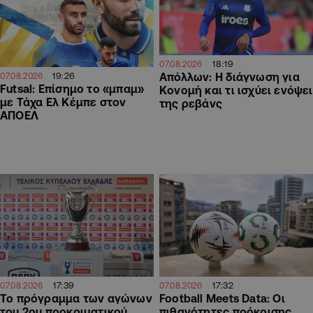
18:19
07.08.2026
19:26
Απόλλων: Η διάγνωση για
07.08.2026
Futsal: Επίσημο το «μπαμ»
Κονομή και τι ισχύει ενόψει
με Τάχα Ελ Κέμπε στον
της ρεβάνς
ΑΠΟΕΛ
17:39
17:32
07.08.2026
07.08.2026
Το πρόγραμμα των αγώνων
Football Meets Data: Οι
του 2ου προκριματικού
πιθανότητες πρόκρισης