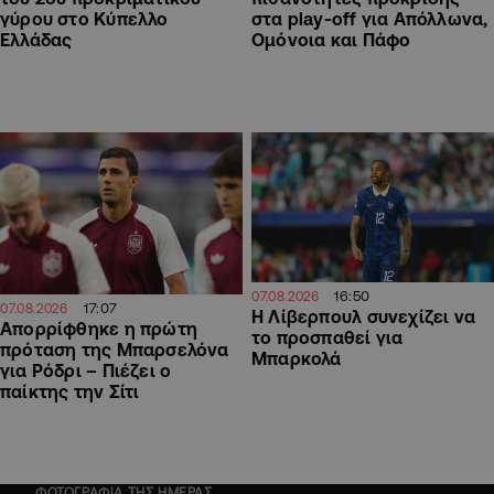
γύρου στο Κύπελλο
στα play-off για Απόλλωνα,
Ελλάδας
Ομόνοια και Πάφο
16:50
07.08.2026
17:07
07.08.2026
Η Λίβερπουλ συνεχίζει να
Απορρίφθηκε η πρώτη
το προσπαθεί για
πρόταση της Μπαρσελόνα
Μπαρκολά
για Ρόδρι – Πιέζει ο
παίκτης την Σίτι
ΦΩΤΟΓΡΑΦΙΑ ΤΗΣ ΗΜΕΡΑΣ