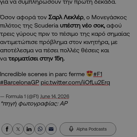
για να συμπληρώσουν την πρώτη δεκάδα.
Όσον αφορά τον
Σαρλ Λεκλέρ
, ο Μονεγάσκος
πιλότος της Scuderia
υπέστη νέο σοκ,
αφού
τρεις γύρους πριν το πέσιμο της καρό σημαίας
αντιμετώπισε πρόβλημα στον κινητήρα, με
αποτέλεσμα να πέσει πολλές θέσεις και
να
τερματίσει στην 15η.
Incredible scenes in parc ferme
#F1
#BarcelonaGP
pic.twitter.com/iiOfLu2Erq
— Formula 1 (@F1)
June 14, 2026
*πηγή φωτογραφίας: AP
Alpha Podcasts