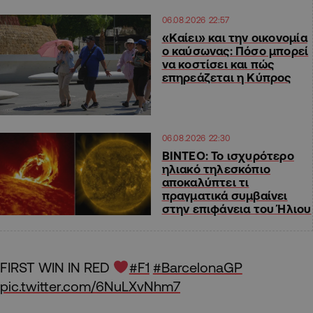
06.08.2026 22:57
«Καίει» και την οικονομία
ο καύσωνας: Πόσο μπορεί
να κοστίσει και πώς
επηρεάζεται η Κύπρος
06.08.2026 22:30
ΒΙΝΤΕΟ: Το ισχυρότερο
ηλιακό τηλεσκόπιο
αποκαλύπτει τι
πραγματικά συμβαίνει
στην επιφάνεια του Ήλιου
FIRST WIN IN RED
#F1
#BarcelonaGP
pic.twitter.com/6NuLXvNhm7