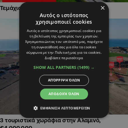
×
Τεμάχια Γης σε Οικιστικές Περιοχές
Αυτός ο ιστότοπος
χρησιμοποιεί cookies
Αυτός ο ιστότοπος χρησιμοποιεί cookies για
τη βελτίωση της εμπειρίας των χρηστών.
Χρησιμοποιώντας τον ιστότοπό μας, παρέχετε
τη συγκατάθεσή σας για όλα τα cookies
σύμφωνα με την Πολιτική μας για τα cookies.
Διαβάστε περισσότερα
SHOW ALL PARTNERS
(1499) →
ΑΠΌΡΡΙΨΗ ΌΛΩΝ
ΑΠΟΔΟΧΉ ΌΛΩΝ
ΕΜΦΆΝΙΣΗ ΛΕΠΤΟΜΕΡΕΙΏΝ
3 τουριστικά χωράφια στην Αλαμινό,
€4,000,000