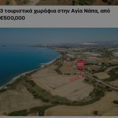
3 τουριστικά χωράφια στην Αγία Νάπα, από
€500,000