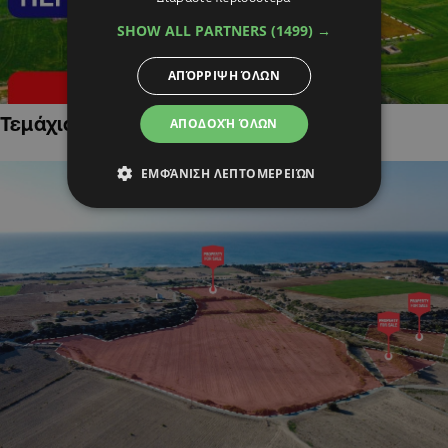
SHOW ALL PARTNERS
(1499) →
ΑΠΌΡΡΙΨΗ ΌΛΩΝ
Τεμάχια Γης σε Οικιστικές Περιοχές
ΑΠΟΔΟΧΉ ΌΛΩΝ
ΕΜΦΆΝΙΣΗ ΛΕΠΤΟΜΕΡΕΙΏΝ