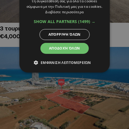
τη συγκατάθεσή σας για όλα τα cookies
σύμφωνα με την Πολιτική μας για τα cookies.
Διαβάστε περισσότερα
SHOW ALL PARTNERS
(1499) →
3 τουριστικά χωράφια στην Αλαμινό,
ΑΠΌΡΡΙΨΗ ΌΛΩΝ
€4,000,000
ΑΠΟΔΟΧΉ ΌΛΩΝ
ΕΜΦΆΝΙΣΗ ΛΕΠΤΟΜΕΡΕΙΏΝ