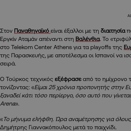
A
Στον
Παναθηναϊκό
είναι έξαλλοι με τη
διαιτησία
π
Εργκίν Αταμάν απέναντι στη
Βαλένθια
. Το «τριφύ
στο Telekom Center Athens για τα playoffs της
Ευ
της Παρασκευής, με αποτέλεσμα οι Ισπανοί να ισ
σειρά.
Ο Τούρκος τεχνικός
εξέφρασε
από το ημίχρονο 
τονίζοντας: «
Είμαι 25 χρόνια προπονητής στην Ευ
ξαναδεί κάτι τόσο περίεργο, όσο αυτό που γίνετα
Arena
».
«
Το μήνυμα ελήφθη. Ώρα αναμέτρησης για όλους
Δημήτρης Γιαννακόπουλος μετά το παιχνίδι.