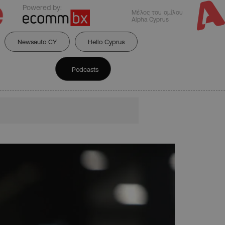
Powered by:
Μέλος του ομίλου
Alpha Cyprus
Newsauto CY
Hello Cyprus
Podcasts