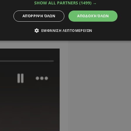
SHOW ALL PARTNERS
(1499) →
ΑΠΌΡΡΙΨΗ ΌΛΩΝ
ΑΠΟΔΟΧΉ ΌΛΩΝ
έν βολές ο Ναν σε
ήρθε να συμπληρώσει
ΕΜΦΆΝΙΣΗ ΛΕΠΤΟΜΕΡΕΙΏΝ
ία 102 λεπτά
».