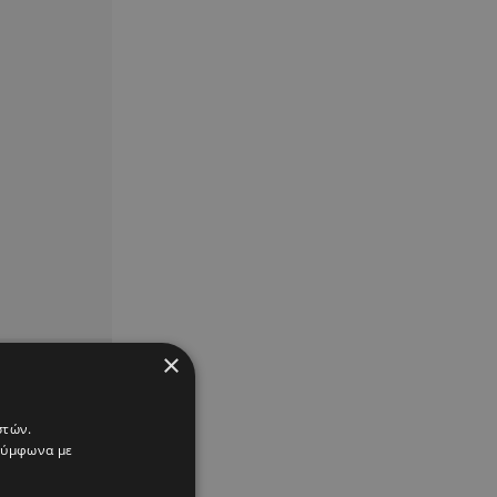
×
στών.
 σύμφωνα με