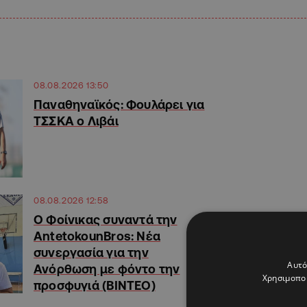
08.08.2026 13:50
Παναθηναϊκός: Φουλάρει για
ΤΣΣΚΑ ο Λιβάι
08.08.2026 12:58
Ο Φοίνικας συναντά την
AntetokounBros: Νέα
συνεργασία για την
Αυτό
Ανόρθωση με φόντο την
Χρησιμοποι
προσφυγιά (ΒΙΝΤΕΟ)