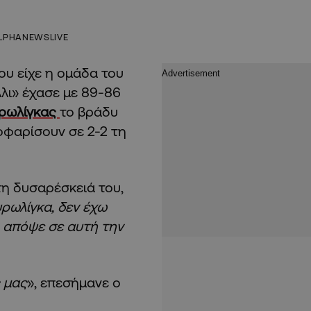
LPHANEWSLIVE
ου είχε η ομάδα του
λλι» έχασε με 89-86
ρωλίγκας
το βράδυ
οφαρίσουν σε 2-2 τη
τη δυσαρέσκειά του,
ρωλίγκα, δεν έχω
ι απόψε σε αυτή την
 μας
», επεσήμανε ο