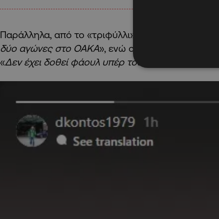
Παράλληλα, από το «τριφύλλι» σχολίαζαν ότι «
μηδ
δύο αγώνες στο ΟΑΚΑ
», ενώ ο
Δημήτρης Κοντός
«
Δεν έχει δοθεί φάουλ υπέρ του Ναν στα τελευτα