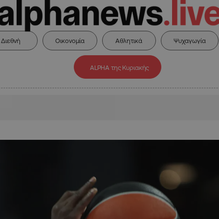
Διεθνή
Οικονομία
Αθλητικά
Ψυχαγωγία
ALPHA της Κυριακής