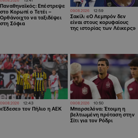
13:41
09.08.2026
Παναθηναϊκός: Επέστρεψε
12:59
09.08.2026
στο Κορωπί ο Τετέι –
Σακίλ: «Ο Λεμπρόν δεν
Ορθάνοιχτο να ταξιδέψει
είναι στους κορυφαίους
στη Σόφια
της ιστορίας των Λέικερς»
12:43
10:50
09.08.2026
09.08.2026
«Έδεσε» τον Πήλιο η ΑΕΚ
Μπαρσελόνα: Έτοιμη η
βελτιωμένη πρόταση στην
Σίτι για τον Ρόδρι