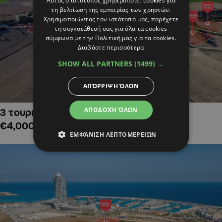
Αυτός ο ιστότοπος χρησιμοποιεί cookies για
τη βελτίωση της εμπειρίας των χρηστών.
Χρησιμοποιώντας τον ιστότοπό μας, παρέχετε
τη συγκατάθεσή σας για όλα τα cookies
σύμφωνα με την Πολιτική μας για τα cookies.
Διαβάστε περισσότερα
SHOW ALL PARTNERS
(1499) →
ΑΠΌΡΡΙΨΗ ΌΛΩΝ
ΑΠΟΔΟΧΉ ΌΛΩΝ
3 τουριστικά χωράφια στην Αλαμινό,
€4,000,000
ΕΜΦΆΝΙΣΗ ΛΕΠΤΟΜΕΡΕΙΏΝ