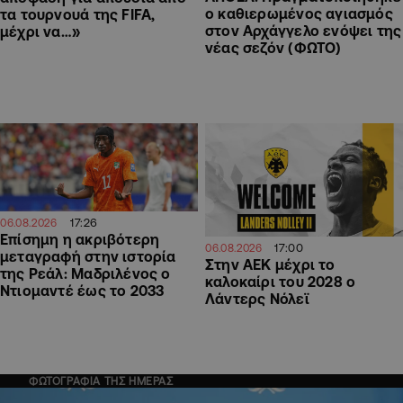
ο καθιερωμένος αγιασμός
τα τουρνουά της FIFA,
στον Αρχάγγελο ενόψει της
μέχρι να…»
νέας σεζόν (ΦΩΤΟ)
17:26
06.08.2026
Επίσημη η ακριβότερη
17:00
06.08.2026
μεταγραφή στην ιστορία
Στην ΑΕΚ μέχρι το
της Ρεάλ: Μαδριλένος ο
καλοκαίρι του 2028 ο
Ντιομαντέ έως το 2033
Λάντερς Νόλεϊ
ΦΩΤΟΓΡΑΦΙΑ ΤΗΣ ΗΜΕΡΑΣ