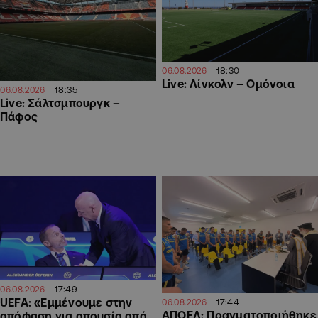
18:30
06.08.2026
Live: Λίνκολν – Ομόνοια
18:35
06.08.2026
Live: Σάλτσμπουργκ –
Πάφος
17:49
06.08.2026
UEFA: «Εμμένουμε στην
17:44
06.08.2026
ΑΠΟΕΛ: Πραγματοποιήθηκε
απόφαση για απουσία από