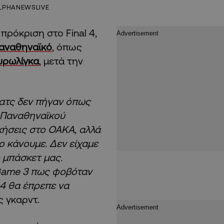
LPHANEWSLIVE
πρόκριση στο Final 4,
αναθηναϊκό
, όπως
υρωλίγκα
, μετά την
 ματς δεν πήγαν όπως
υ Παναθηναϊκού
ικήσεις στο ΟΑΚΑ, αλλά
 κάνουμε. Δεν είχαμε
 μπάσκετ μας.
 Game 3 πως φοβόταν
 4 θα έπρεπε να
ς γκαρντ.