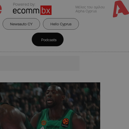
Powered by:
Μέλος του ομίλου
Alpha Cyprus
Newsauto CY
Hello Cyprus
Podcasts