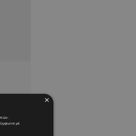
×
στών.
 σύμφωνα με