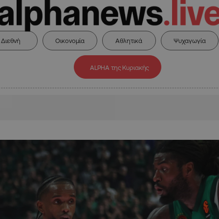
Διεθνή
Οικονομία
Αθλητικά
Ψυχαγωγία
ALPHA της Κυριακής