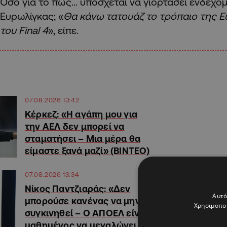
Όσο για το πώς… υπόσχεται να γιορτάσει ενδεχό
Ευρωλίγκας; «
Θα κάνω τατουάζ το τρόπαιο της Ευ
του Final 4
», είπε.
07.08.2026 13:42
Κέρκεζ: «Η αγάπη μου για
την ΑΕΛ δεν μπορεί να
σταματήσει – Μια μέρα θα
είμαστε ξανά μαζί» (ΒΙΝΤΕΟ)
07.08.2026 13:34
Νίκος Παντζιαράς: «Δεν
Αυτό
μπορούσε κανένας να μην
Χρησιμοποι
συγκινηθεί – Ο ΑΠΟΕΛ είναι
μαθημένος να μεγαλώνει