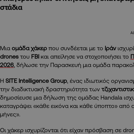
στάδια
A
Μια
ομάδα χάκερ
που συνδέεται με το
Ιράν
ισχυρ
drones
του
FBI
και απείλησε να στοχοποιήσει το
Π
2026
, δήλωσε την Παρασκευή μια ομάδα παρακο
Η
SITE Intelligence Group
, ένας ιδιωτικός οργανι
την διαδικτυακή δραστηριότητα των
τζιχαντιστ
δημοσίευσε μια δήλωση της ομάδας Handala ισχυ
καταγράψει «κάθε εικόνα και κάθε ύποπτο» από d
μήνες».
Οι χάκερ ισχυρίζονται ότι είχαν πρόσβαση σε dro