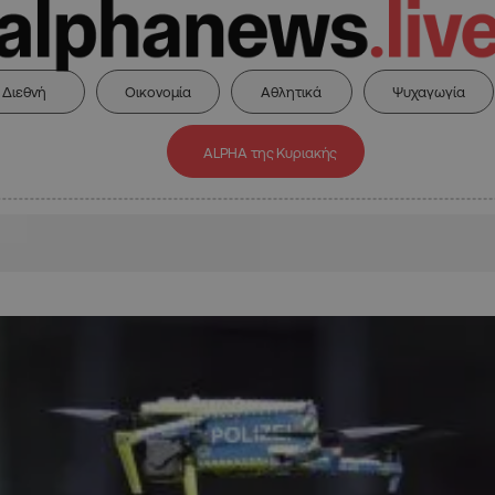
Διεθνή
Οικονομία
Αθλητικά
Ψυχαγωγία
ALPHA της Κυριακής