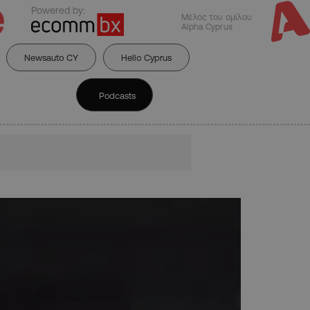
Powered by:
Μέλος του ομίλου
Alpha Cyprus
Newsauto CY
Hello Cyprus
Podcasts