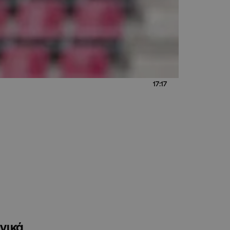
17:17
νικά