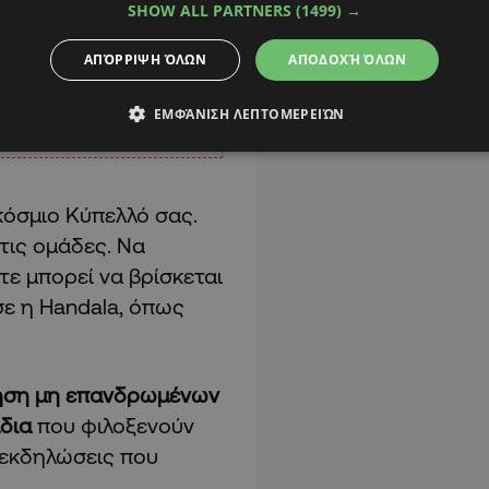
SHOW ALL PARTNERS
(1499) →
ΑΠΌΡΡΙΨΗ ΌΛΩΝ
ΑΠΟΔΟΧΉ ΌΛΩΝ
ΕΜΦΆΝΙΣΗ ΛΕΠΤΟΜΕΡΕΙΏΝ
κόσμιο Κύπελλό σας.
τις ομάδες. Να
τε μπορεί να βρίσκεται
ε η Handala, όπως
τήση μη επανδρωμένων
άδια
που φιλοξενούν
 εκδηλώσεις που