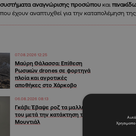
συστήματα αναγνώρισης προσώπου
και
πινακίδ
που έχουν αναπτυχθεί για την καταπολέμηση τη
07.08.2026 12:25
Μαύρη Θάλασσα: Επίθεση
Ρωσικών drones σε φορτηγά
πλοία και αγροτικές
αποθήκες στο Χάρκοβο
06.08.2026 08:13
Γκάβι: Έβαψε ροζ τα μαλλιά
του μετά την κατάκτηση του
Αυτό
Μουντιάλ
Χρησιμοποι