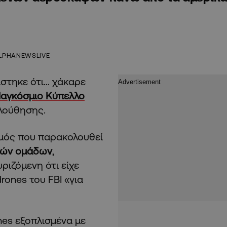
LPHANEWSLIVE
ίστηκε ότι… χάκαρε
αγκόσμιο Κύπελλο
λούθησης.
σμός που παρακολουθεί
ικών ομάδων
,
ριζόμενη ότι είχε
rones του FBI «για
nes εξοπλισμένα με