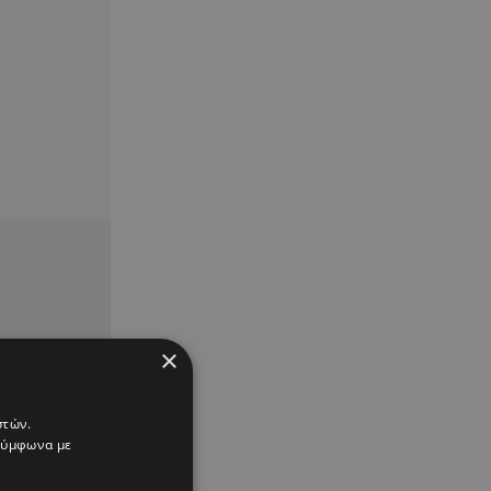
×
στών.
 σύμφωνα με