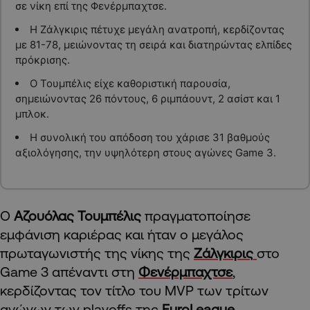
σε νίκη επί της Φενέρμπαχτσε.
Η Ζάλγκιρις πέτυχε μεγάλη ανατροπή, κερδίζοντας
με 81-78, μειώνοντας τη σειρά και διατηρώντας ελπίδες
πρόκρισης.
Ο Τουμπέλις είχε καθοριστική παρουσία,
σημειώνοντας 26 πόντους, 6 ριμπάουντ, 2 ασίστ και 1
μπλοκ.
Η συνολική του απόδοση του χάρισε 31 βαθμούς
αξιολόγησης, την υψηλότερη στους αγώνες Game 3.
Ο
Αζουόλας Τουμπέλις
πραγματοποίησε
εμφάνιση καριέρας και ήταν ο μεγάλος
πρωταγωνιστής της νίκης της
Ζάλγκιρις
στο
Game 3 απέναντι στη
Φενέρμπαχτσε
,
κερδίζοντας τον τίτλο του MVP των τρίτων
αγώνων των playoffs της
EuroLeague
.