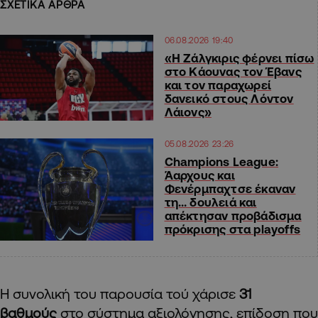
ΣΧΕΤΙΚΑ ΑΡΘΡΑ
06.08.2026 19:40
«Η Ζάλγκιρις φέρνει πίσω
στο Κάουνας τον Έβανς
και τον παραχωρεί
δανεικό στους Λόντον
Λάιονς»
05.08.2026 23:26
Champions League:
Άαρχους και
Φενέρμπαχτσε έκαναν
τη… δουλειά και
απέκτησαν προβάδισμα
πρόκρισης στα playoffs
Η συνολική του παρουσία τού χάρισε
31
βαθμούς
στο σύστημα αξιολόγησης, επίδοση που