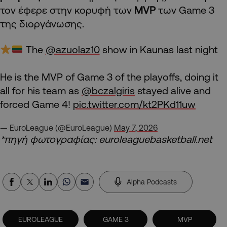
τον έφερε στην κορυφή των
MVP
των Game 3
της διοργάνωσης.
The
@azuolaz10
show in Kaunas last night
He is the MVP of Game 3 of the playoffs, doing it
all for his team as
@bczalgiris
stayed alive and
forced Game 4!
pic.twitter.com/kt2PKd11uw
— EuroLeague (@EuroLeague)
May 7, 2026
*πηγή φωτογραφίας: euroleaguebasketball.net
Alpha Podcasts
EUROLEAGUE
GAME 3
MVP