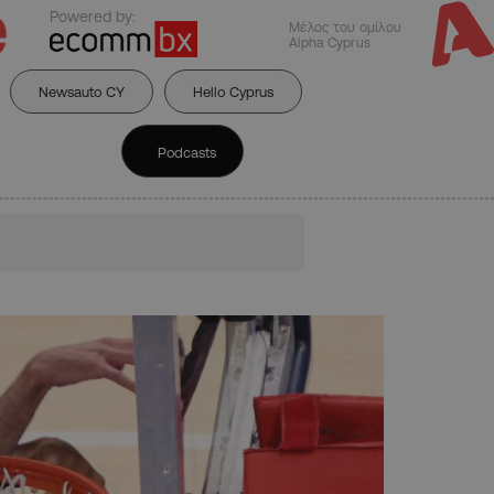
Powered by:
Μέλος του ομίλου
Alpha Cyprus
Newsauto CY
Hello Cyprus
Podcasts