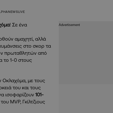
LPHANEWSLIVE
χόμα
! Σε ένα
θούν αμαχητί, αλλά
κυμάνσεις στο σκορ τα
ων πρωταθλητών από
α το 1-0 στους
 Οκλαχόμα, με τους
κειά του και τους
 να ισοφαρίζουν
101-
του MVP, Γκίλτζιους