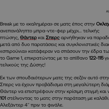
A
Break με το «καλημέρα» σε ματς έπος στην
Οκλα
ανεπανάληπτο μπρα-ντε-φερ μέχρι… τελικής
πτώσης,
Θάντερ
και
Σπερς
αρνήθηκαν να παραδο
μετά από δυο παρατάσεις και συγκλονιστικές δια
«σπιρούνια» κατάφεραν να σπάσουν την έδρα τ
το Game 1, επικρατώντας με το απίθανο
122-115
γι
τελικούς της Δύσης!
Εκ των σπουδαιότερων ματς της σεζόν αυτό στην
Σπερς να έχουν προβάδισμα στη μεγαλύτερη διάρ
Θάντερ να επιστρέφουν στην κρίσιμη στιγμή και
101
στέλνοντας το ματς στην παράταση με καλάθι 
Αλεξάντερ 4″ πριν το φινάλε.