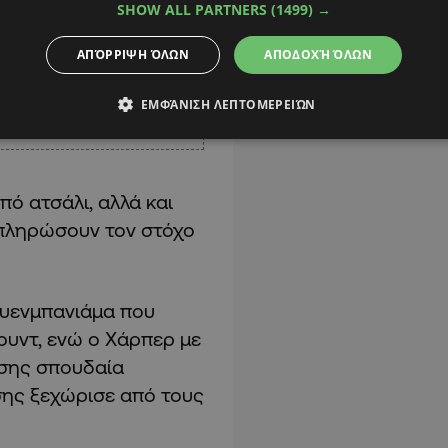
SHOW ALL PARTNERS
(1499) →
ΑΠΌΡΡΙΨΗ ΌΛΩΝ
ΑΠΟΔΟΧΉ ΌΛΩΝ
ΕΜΦΆΝΙΣΗ ΛΕΠΤΟΜΕΡΕΙΏΝ
πό ατσάλι, αλλά και
κπληρώσουν τον στόχο
ουενμπανιάμα που
άουντ, ενώ ο Χάρπερ με
ίσης σπουδαία
ίσης ξεχώρισε από τους