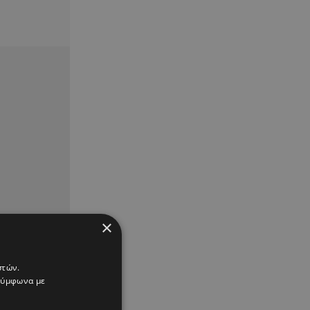
×
στών.
 σύμφωνα με