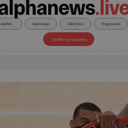
Διεθνή
Οικονομία
Αθλητικά
Ψυχαγωγία
ALPHA της Κυριακής