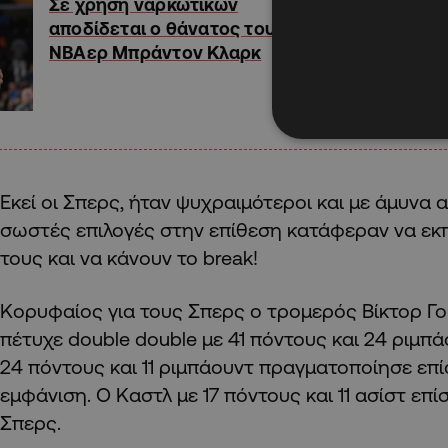
Σε χρήση ναρκωτικών
αποδίδεται ο θάνατος του
ΝΒΑερ Μπράντον Κλαρκ
Εκεί οι Σπερς, ήταν ψυχραιμότεροι και με άμυνα α
σωστές επιλογές στην επίθεση κατάφεραν να ε
τους και να κάνουν το break!
Κορυφαίος για τους Σπερς ο τρομερός Βίκτορ Γ
πέτυχε double double με 41 πόντους και 24 ριμπ
24 πόντους και 11 ριμπάουντ πραγματοποίησε επ
εμφάνιση. Ο Καστλ με 17 πόντους και 11 ασίστ επ
Σπερς.