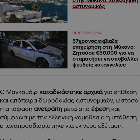
στην Μύκονο: Συνελήφθη
αστυνομικός
01.08.2026 10:54
57χρονος εκβίαζε
επιχείρηση στη Μύκονο:
Ζητούσε €50.000 για να
σταματήσει να υποβάλλει
ψευδείς καταγγελίες
Ο Μαγκουάιρ
καταδικάστηκε αρχικά
για επίθεση
και απόπειρα δωροδοκίας αστυνομικών, ωστόσο
η απόφαση
ανετράπη
μετά από
έφεση
και
σύμφωνα με την ελληνική νομοθεσία η υπόθεση
επαναπροσδιορίστηκε για εκ νέου εξέταση.