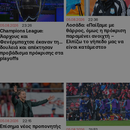
22:36
05.08.2026
Λοσάδα: «Παίξαμε με
23:26
05.08.2026
θάρρος, όμως η πρόκριση
Champions League:
παραμένει ανοιχτή –
Άαρχους και
Ελπίζω το γήπεδο μας να
Φενέρμπαχτσε έκαναν τη…
είναι κατάμεστο»
δουλειά και απέκτησαν
προβάδισμα πρόκρισης στα
playoffs
22:15
05.08.2026
Επίσημα νέος προπονητής
21:52
05.08.2026