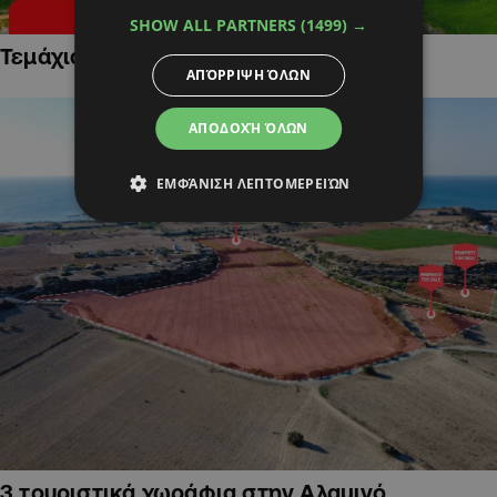
SHOW ALL PARTNERS
(1499) →
Τεμάχια Γης σε Οικιστικές Περιοχές
ΑΠΌΡΡΙΨΗ ΌΛΩΝ
ΑΠΟΔΟΧΉ ΌΛΩΝ
ΕΜΦΆΝΙΣΗ ΛΕΠΤΟΜΕΡΕΙΏΝ
3 τουριστικά χωράφια στην Αλαμινό,