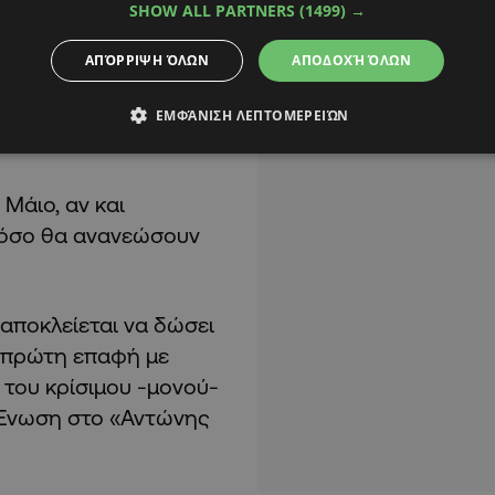
SHOW ALL PARTNERS
(1499) →
βάνει με τη σύμφωνο
ΑΠΌΡΡΙΨΗ ΌΛΩΝ
ΑΠΟΔΟΧΉ ΌΛΩΝ
 συμβολή του και
τη Γενική Συνέλευση
ΕΜΦΆΝΙΣΗ ΛΕΠΤΟΜΕΡΕΙΏΝ
 Μάιο, αν και
 πόσο θα ανανεώσουν
 αποκλείεται να δώσει
α πρώτη επαφή με
ι του κρίσιμου -μονού-
ν Ένωση στο «Αντώνης