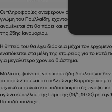
Οι πληροφορίες αναφέρουν ότι ο Σάντης αναλαμ
γνώμη του Πουλλαΐδη, έχοντας τη στήριξη και τη
αναμένεται ότι θα πάρει και επίσημα το χρίσμα σ
της 25ης Ιανουαρίου.
Η θητεία του θα έχει διάρκεια μέχρι τον ερχόμενο
εναπόκειται στα μέλη της εταιρείας για το κατά
για μεγαλύτερο χρονικό διάστημα.
Μάλιστα, φαίνεται να έπιασε ήδη δουλειά και δεν
το παρών του και στο «Αντώνης Καρράς» για μι
τεχνικό επιτελείο και ποδοσφαιριστές, ενόψει κα
αγώνα κυπέλλου της Πέμπτης (19/1, 19:00) με τη
Παπαδόπουλος».