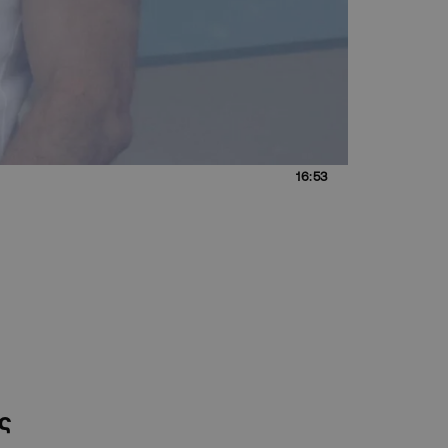
16:53
ς