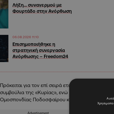
Λήξη… συναγερμού με
Φουρτάδο στην Ανόρθωση
06.08.2026 11:10
Επισημοποιήθηκε η
στρατηγική συνεργασία
Ανόρθωσης – Freedom24
Πρόκειται για τον επί σειρά ετών παράγοντα σε α
συμβούλια της «Κυρίας», ενώ διετέλεσε αντιπρό
Αυτό
Ομοσπονδίας Ποδοσφαίρου και ως εκπρόσωπος 
Χρησιμοποι
Advertisement