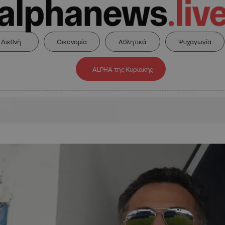
Διεθνή
Οικονομία
Αθλητικά
Ψυχαγωγία
ALPHA της Κυριακής