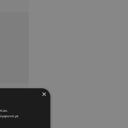
×
στών.
 σύμφωνα με