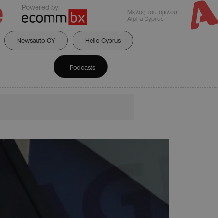
Powered by:
Μέλος του ομίλου
Alpha Cyprus
Newsauto CY
Hello Cyprus
Podcasts