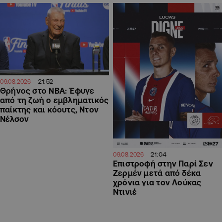
21:52
09.08.2026
Θρήνος στο NBA: Έφυγε
από τη ζωή ο εμβληματικός
παίκτης και κόουτς, Ντον
Νέλσον
21:04
09.08.2026
Επιστροφή στην Παρί Σεν
Ζερμέν μετά από δέκα
χρόνια για τον Λούκας
Ντινιέ