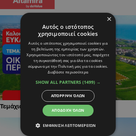
×
Αυτός ο ιστότοπος
χρησιμοποιεί cookies
Αυτός ο ιστότοπος χρησιμοποιεί cookies για
τη βελτίωση της εμπειρίας των χρηστών.
Χρησιμοποιώντας τον ιστότοπό μας, παρέχετε
τη συγκατάθεσή σας για όλα τα cookies
σύμφωνα με την Πολιτική μας για τα cookies.
Διαβάστε περισσότερα
SHOW ALL PARTNERS
(1499) →
ΑΠΌΡΡΙΨΗ ΌΛΩΝ
Τεμάχια Γης σε Οικιστικές Περιοχές
ΑΠΟΔΟΧΉ ΌΛΩΝ
ΕΜΦΆΝΙΣΗ ΛΕΠΤΟΜΕΡΕΙΏΝ