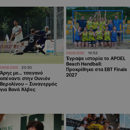
19:53
09.08.2026
Έγραψε ιστορία το APOEL
Beach Handball:
20:30
09.08.2026
Προκρίθηκε στα EBT Finals
Άρης με… τσαγανό
2027
απέναντι στην Ουνιόν
Βερολίνου – Συναγερμός
για Βανά Άλβες