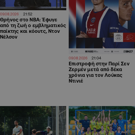
21:52
09.08.2026
Θρήνος στο NBA: Έφυγε
από τη ζωή ο εμβληματικός
παίκτης και κόουτς, Ντον
Νέλσον
21:04
09.08.2026
Επιστροφή στην Παρί Σεν
Ζερμέν μετά από δέκα
χρόνια για τον Λούκας
Ντινιέ