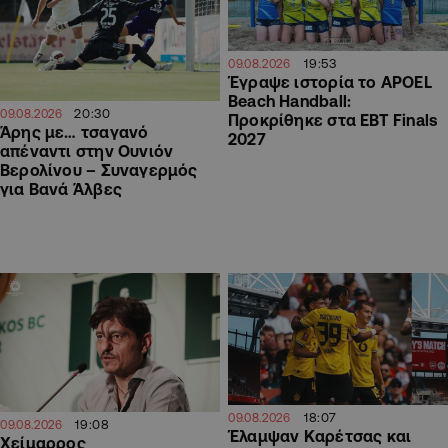
19:53
09.08.2026
Έγραψε ιστορία το APOEL
Beach Handball:
20:30
09.08.2026
Προκρίθηκε στα EBT Finals
Άρης με… τσαγανό
2027
απέναντι στην Ουνιόν
Βερολίνου – Συναγερμός
για Βανά Άλβες
18:07
09.08.2026
19:08
09.08.2026
Έλαμψαν Καρέτσας και
Χείμαρρος