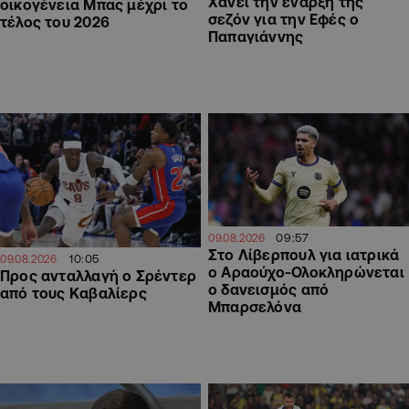
Χάνει την έναρξη της
οικογένεια Μπας μέχρι το
σεζόν για την Εφές ο
τέλος του 2026
Παπαγιάννης
09:57
09.08.2026
Στο Λίβερπουλ για ιατρικά
10:05
09.08.2026
ο Αραούχο-Ολοκληρώνεται
Προς ανταλλαγή ο Σρέντερ
ο δανεισμός από
από τους Καβαλίερς
Μπαρσελόνα