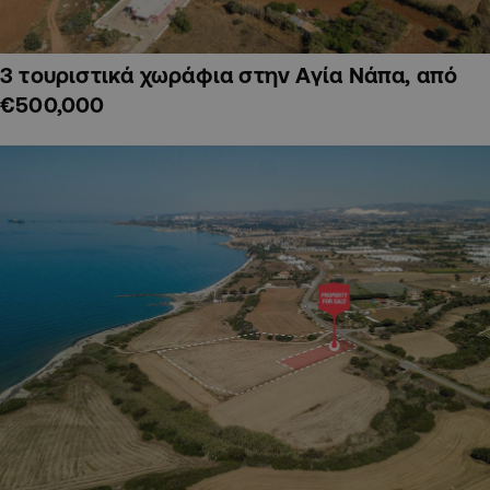
3 τουριστικά χωράφια στην Αγία Νάπα, από
€500,000