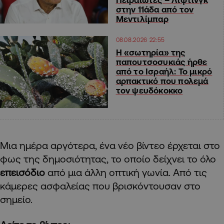
στην 11άδα από τον
Μεντιλίμπαρ
08.08.2026 22:55
Η «σωτηρία» της
παπουτσοσυκιάς ήρθε
από το Ισραήλ: Το μικρό
αρπακτικό που πολεμά
τον ψευδόκοκκο
Μια ημέρα αργότερα, ένα νέο βίντεο έρχεται στο
φως της δημοσιότητας, το οποίο δείχνει το όλο
επεισόδιο
από μια άλλη οπτική γωνία. Από τις
κάμερες ασφαλείας που βρισκόντουσαν στο
σημείο.