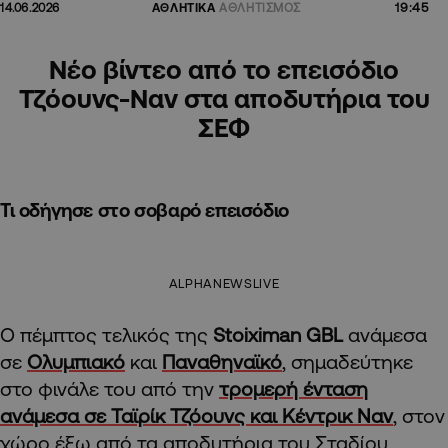
19:45
14.06.2026
ΑΘΛΗΤΙΚΑ
ΑΘΛΗΤΙΣΜΟΣ
Νέο βίντεο από το επεισόδιο
Τζόουνς-Ναν στα αποδυτήρια του
ΣΕΦ
Τι οδήγησε στο σοβαρό επεισόδιο
ALPHANEWSLIVE
Ο πέμπτος τελικός της
Stoiximan GBL
ανάμεσα
σε
Ολυμπιακό
και
Παναθηναϊκό
,
σημαδεύτηκε
στο φινάλε του από την
τρομερή ένταση
ανάμεσα σε Ταϊρίκ Τζόουνς και Κέντρικ Ναν
, στον
χώρο έξω από τα αποδυτήρια του Σταδίου