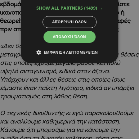
εβδομάδες θα είναι διαφορετική ομάδα. Είστε
SHOW ALL PARTNERS
(1499) →
ικανοποιημένος από το βάθος του ρόστερ ή
θεωρείτε ότι χρειάζονται κι άλλες μεταγραφές
ΑΠΌΡΡΙΨΗ ΌΛΩΝ
πριν από τα επίσημα ευρωπαϊκά παιχνίδια;
ΑΠΟΔΟΧΉ ΌΛΩΝ
«Δεν θα μπω σε λεπτομέρειες για τις
ΕΜΦΆΝΙΣΗ ΛΕΠΤΟΜΕΡΕΙΏΝ
μεταγραφές. Θα πω ότι υπάρχουν κάποιες θέσεις
στις οποίες έχουμε μεγάλο βάθος και πολύ
υψηλό ανταγωνισμό, ειδικά στον άξονα.
Υπάρχουν και άλλες θέσεις στις οποίες ίσως
είμαστε έναν παίκτη λιγότερο, ειδικά αν υπάρξει
τραυματισμός στη λάθος θέση.
Ο τεχνικός διευθυντής κι εγώ παρακολουθούμε
και αναλύουμε καθημερινά την κατάσταση.
Κάνουμε ό,τι μπορούμε για να κάνουμε την
ομάδα όσο το δυνατόν καλύτερη, τόσο στις