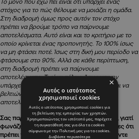
Το μόνο που έχω πει είναι ότι υπάρχει ένας
στόχος για το πώς θέλουμε να μοιάζει η ομάδα.
Στη διαδρομή όμως προς αυτόν τον στόχο
πρέπει να βρούμε τρόπο να παίρνουμε
αποτελέσματα. Αυτό είναι και το κριτήριο με το
οποίο κρίνεται ένας προπονητής. Το 100% ίσως
να μη φτάσει ποτέ. Ίσως στη δική μου περίοδο να
φτάσουμε στο 90%. Αλλά σε κάθε περίπτωση,
στη διαδρομή πρέπει να παίρνουμε
αποτελέσματα. Τι είναι τέλειο; Ίσως να μην
×
υπάρχει τέλειο. Για εμάς το ζητούμενο είναι να
Αυτός ο ιστότοπος
βελτιώνουμε την ομάδα και να παίρνουμε
χρησιμοποιεί cookies
αποτελέσματα όσο προχωράμε».
Αυτός ο ιστότοπος χρησιμοποιεί cookies για
τη βελτίωση της εμπειρίας των χρηστών.
Σας παρακολουθήσαμε στις προπονήσεις, γιατί
Χρησιμοποιώντας τον ιστότοπό μας, παρέχετε
τη συγκατάθεσή σας για όλα τα cookies
φωνάζετε αρκετά, και λέγατε στους παίκτες ότι
σύμφωνα με την Πολιτική μας για τα cookies.
πρέπει να είναι έτοιμοι και ότι μετά από πέντε
Διαβάστε περισσότερα