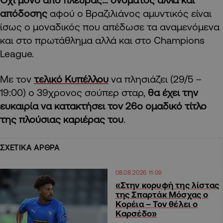
απόδοσης
αφού ο Βραζιλιάνος αμυντικός είναι
ίσως ο μοναδικός που απέδωσε τα αναμενόμενα
και στο πρωτάθλημα αλλά και στο Champions
League.
Με τον
τελικό Κυπέλλου
να πλησιάζει (29/5 –
19:00) ο 39χρονος σούπερ σταρ,
θα έχει την
ευκαιρία να κατακτήσει τον 26ο ομαδικό τίτλο
της πλούσιας καριέρας του
.
ΣΧΕΤΙΚΑ ΑΡΘΡΑ
08.08.2026 11:09
«Στην κορυφή της λίστας
της Σπαρτάκ Μόσχας ο
Κορέια – Τον θέλει ο
Καρσέδο»