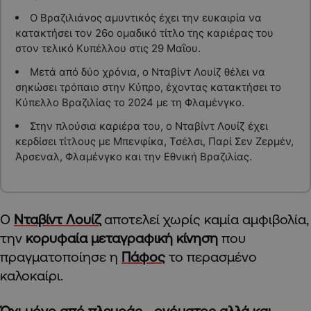
Ο Βραζιλιάνος αμυντικός έχει την ευκαιρία να
κατακτήσει τον 26ο ομαδικό τίτλο της καριέρας του
στον τελικό Κυπέλλου στις 29 Μαΐου.
Μετά από δύο χρόνια, ο Νταβίντ Λουίζ θέλει να
σηκώσει τρόπαιο στην Κύπρο, έχοντας κατακτήσει το
Κύπελλο Βραζιλίας το 2024 με τη Φλαμένγκο.
Στην πλούσια καριέρα του, ο Νταβίντ Λουίζ έχει
κερδίσει τίτλους με Μπενφίκα, Τσέλσι, Παρί Σεν Ζερμέν,
Άρσεναλ, Φλαμένγκο και την Εθνική Βραζιλίας.
Ο
Νταβίντ Λουίζ
αποτελεί χωρίς καμία αμφιβολία,
την
κορυφαία μεταγραφική κίνηση
που
πραγματοποίησε η
Πάφος
το περασμένο
καλοκαίρι.
Όχι μόνο από πλευράς… ονόματος αλλά και