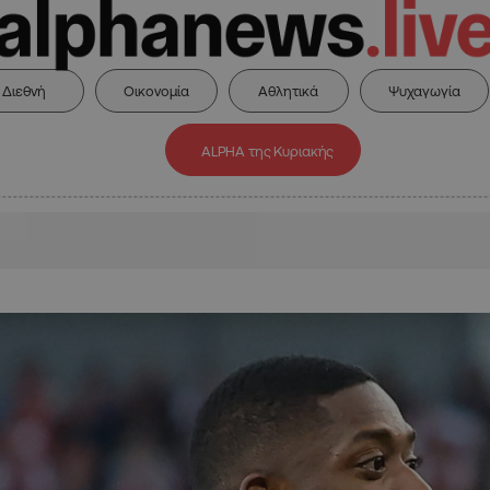
Διεθνή
Οικονομία
Αθλητικά
Ψυχαγωγία
ALPHA της Κυριακής