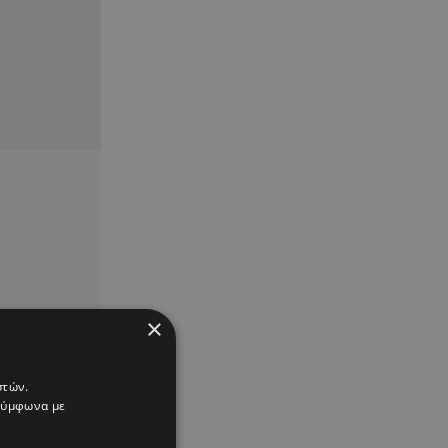
×
στών.
 σύμφωνα με