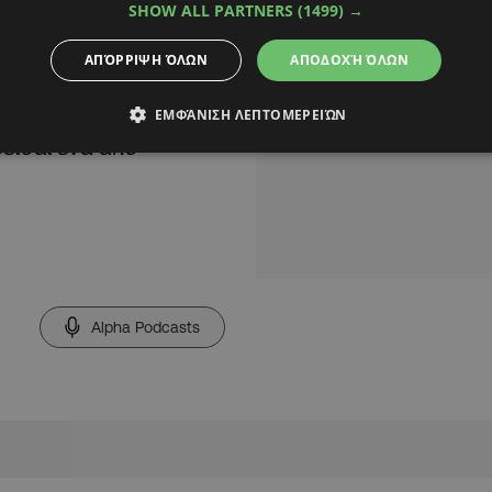
SHOW ALL PARTNERS
(1499) →
ιτελείο και όλοι οι
ΑΠΌΡΡΙΨΗ ΌΛΩΝ
ΑΠΟΔΟΧΉ ΌΛΩΝ
άδα, ειδικά στον
ια σεζόν, με τέσσερις
ΕΜΦΆΝΙΣΗ ΛΕΠΤΟΜΕΡΕΙΏΝ
ρείσαι ένα από
Alpha Podcasts