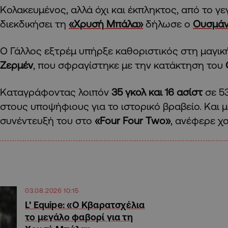
Κολακευμένος, αλλά όχι και έκπληκτος, από το γε
διεκδικήσει τη
«Χρυσή Μπάλα»
δήλωσε ο
Ουσμάν
Ο Γάλλος εξτρέμ υπήρξε καθοριστικός στη μαγικ
Ζερμέν
, που σφραγίστηκε με την κατάκτηση του
Καταγράφοντας λοιπόν
35 γκολ και 16 ασίστ
σε 53
στους υποψήφιους για το ιστορικό βραβείο. Και μ
συνέντευξή του στο
«Four
Four
Two
»
, ανέφερε χ
03.08.2026 10:15
L’ Equipe: «Ο Κβαρατσχέλια
το μεγάλο φαβορί για τη