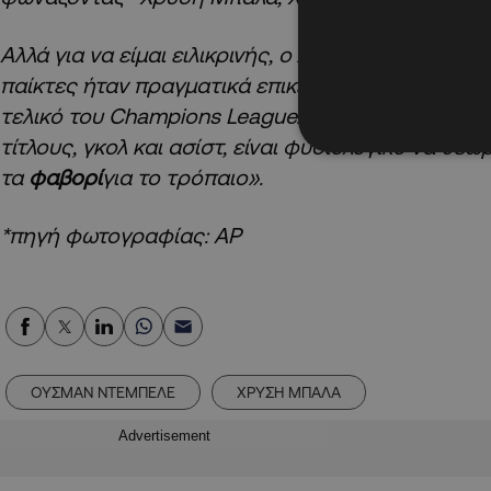
Αλλά για να είμαι ειλικρινής, ο
Λουίς Ενρίκε
, το επ
παίκτες ήταν πραγματικά επικεντρωμένοι στην ομ
τελικό του Champions
League
. Μετά από μια τέτο
τίτλους, γκολ και ασίστ, είναι φυσιολογικό να θεω
τα
φαβορί
για το τρόπαιο».
*πηγή φωτογραφίας: ΑΡ
ΟΥΣΜΑΝ ΝΤΕΜΠΕΛΕ
ΧΡΥΣΗ ΜΠΑΛΑ
Advertisement