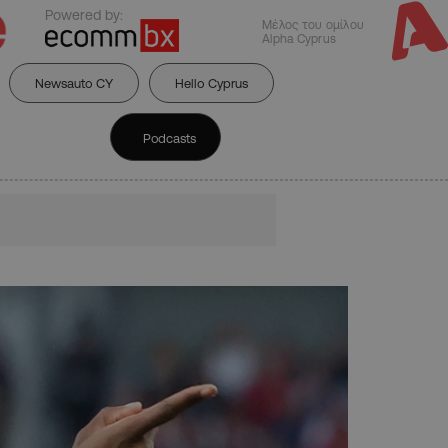
Powered by:
Μέλος του ομίλου
Alpha Cyprus
Newsauto CY
Hello Cyprus
Podcasts