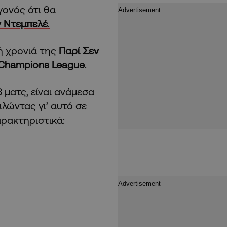
γονός ότι θα
 Ντεμπελέ
.
ή χρονιά της
Παρί Σεν
Champions
League
.
 ματς, είναι ανάμεσα
ιλώντας γι’ αυτό σε
αρακτηριστικά: