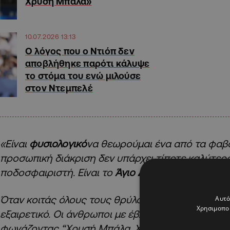
Χρυσή Μπάλα»
10.07.2026 13:13
Ο λόγος που ο Ντιόπ δεν
αποβλήθηκε παρότι κάλυψε
το στόμα του ενώ μιλούσε
στον Ντεμπελέ
«Είναι
φυσιολογικό
να θεωρούμαι ένα από τα φαβο
προσωπική διάκριση δεν υπάρχει τίποτε καλύτερο
ποδοσφαιριστή. Είναι το
Άγιο Δισκοπότηρο
του π
Όταν κοιτάς όλους τους θρύλους που την έχουν κε
Αυτό
Χρησιμοποι
εξαιρετικό. Οι άνθρωποι με έβλεπαν και
φώναζαν 
φωνάζοντας “Χρυσή Μπάλα, Χρυσή Μπάλα”!