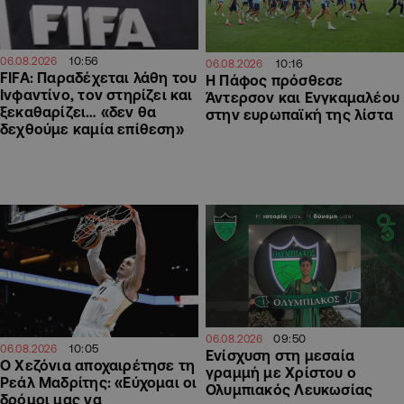
10:56
06.08.2026
10:16
06.08.2026
FIFA: Παραδέχεται λάθη του
Η Πάφος πρόσθεσε
Ινφαντίνο, τον στηρίζει και
Άντερσον και Ενγκαμαλέου
ξεκαθαρίζει… «δεν θα
στην ευρωπαϊκή της λίστα
δεχθούμε καμία επίθεση»
09:50
06.08.2026
10:05
06.08.2026
Ενίσχυση στη μεσαία
Ο Χεζόνια αποχαιρέτησε τη
γραμμή με Χρίστου ο
Ρεάλ Μαδρίτης: «Εύχομαι οι
Ολυμπιακός Λευκωσίας
δρόμοι μας να