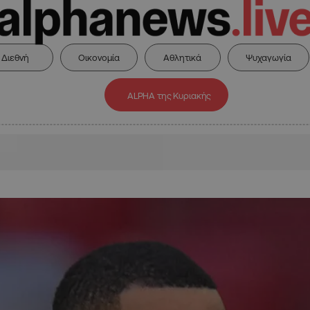
Διεθνή
Οικονομία
Αθλητικά
Ψυχαγωγία
ALPHA της Κυριακής