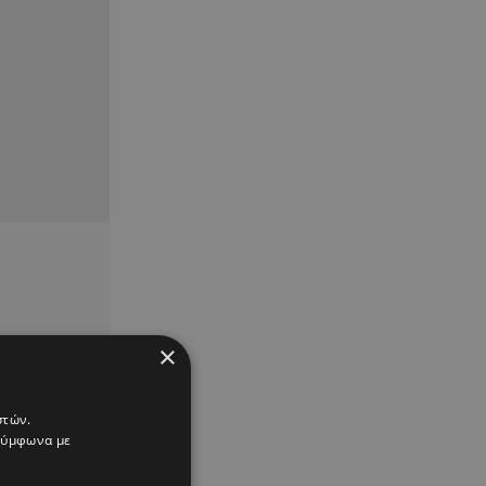
×
στών.
 σύμφωνα με