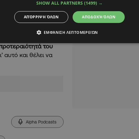
αυματισμού, την ίδια
SHOW ALL PARTNERS
(1499) →
ένγκες».
ΑΠΌΡΡΙΨΗ ΌΛΩΝ
ΑΠΟΔΟΧΉ ΌΛΩΝ
στην τελευταία
ΕΜΦΆΝΙΣΗ ΛΕΠΤΟΜΕΡΕΙΏΝ
ς Ρεάλ με τους
προτεραιότητά του
γι’ αυτό και θέλει να
Alpha Podcasts