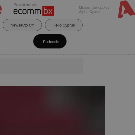
Powered by:
Μέλος του ομίλου
Alpha Cyprus
Newsauto CY
Hello Cyprus
Podcasts