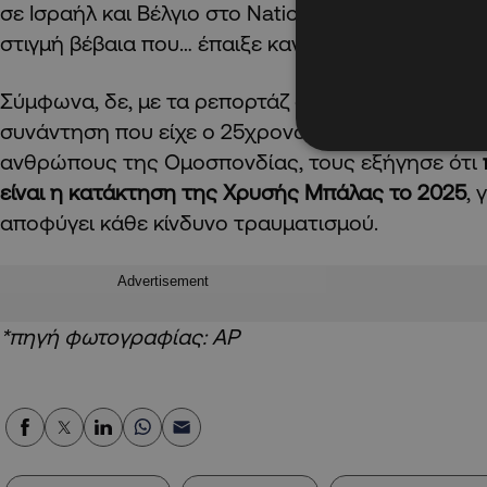
σε Ισραήλ και Βέλγιο στο Nations League λόγω τρ
στιγμή βέβαια που… έπαιξε κανονικά με τους «μερ
Σύμφωνα, δε, με τα ρεπορτάζ στην πατρίδα του, 
συνάντηση που είχε ο 25χρονος σούπερ σταρ τη
ανθρώπους της Ομοσπονδίας, τους εξήγησε ότι
είναι η κατάκτηση της Χρυσής Μπάλας το 2025
, 
αποφύγει κάθε κίνδυνο τραυματισμού.
Advertisement
*πηγή φωτογραφίας: ΑΡ