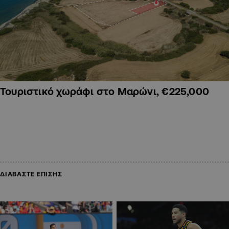
Τουριστικό χωράφι στο Μαρώνι, €225,000
ΔΙΑΒΑΣΤΕ ΕΠΙΣΗΣ