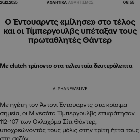
08:55
20.12.2025
ΑΘΛΗΤΙΚΑ
ΑΘΛΗΤΙΣΜΟΣ
Ο Έντουαρντς «μίλησε» στο τέλος
και οι Τίμπεργουλβς υπέταξαν τους
πρωταθλητές Θάντερ
Με clutch τρίποντο στα τελευταία δευτερόλεπτα
ALPHANEWSLIVE
Με ηγέτη τον Άντονι Έντουαρντς στα κρίσιμα
σημεία, οι Μινεσότα Τίμπεργουλβς επικράτησαν
112-107 των Οκλαχόμα Σίτι Θάντερ,
υποχρεώνοντάς τους μόλις στην τρίτη ήττα τους
στη σεζόν.