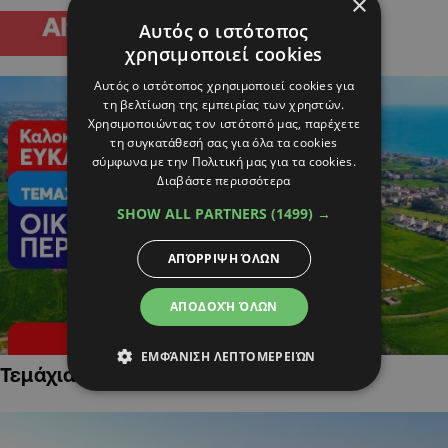
×
Αυτός ο ιστότοπος
χρησιμοποιεί cookies
Αυτός ο ιστότοπος χρησιμοποιεί cookies για
τη βελτίωση της εμπειρίας των χρηστών.
Χρησιμοποιώντας τον ιστότοπό μας, παρέχετε
τη συγκατάθεσή σας για όλα τα cookies
σύμφωνα με την Πολιτική μας για τα cookies.
Διαβάστε περισσότερα
SHOW ALL PARTNERS
(1499) →
ΑΠΌΡΡΙΨΗ ΌΛΩΝ
ΑΠΟΔΟΧΉ ΌΛΩΝ
ΕΜΦΆΝΙΣΗ ΛΕΠΤΟΜΕΡΕΙΏΝ
Τεμάχια Γης σε Οικιστικές Περιοχές