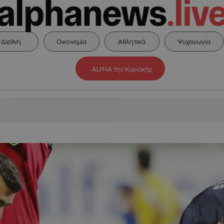
Διεθνή
Οικονομία
Αθλητικά
Ψυχαγωγία
ALPHA της Κυριακής