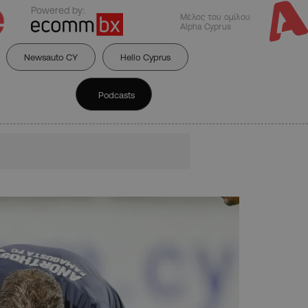
Powered by:
Μέλος του ομίλου
Alpha Cyprus
Newsauto CY
Hello Cyprus
Podcasts