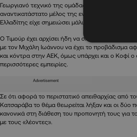
Γεωργιανό τεχνικό της ομάδας καθώς ο Γκαλίτσι
αναντικατάστατο μέλος της ενδεκάδας του Τιμούρ
Ελλαδίτης είχε σημειώσει μάλιστα και δύο γκολ.
Ο Τιμούρ έχει αρχίσει ήδη να σκέφτεται πως θα 
με τον Μιχάλη Ιωάννου να έχει το προβάδισμα α
και κόντρα στην ΑΕΚ, όμως υπάρχει και ο Κοφί ο
περισσότερες εμπειρίες.
Advertisement
Σε ότι αφορά το περιστατικό απειθαρχίας από το
Κατσαράβα το θέμα θεωρείται λήξαν και οι δύο π
κανονικά στη διάθεση του προπονητή τους για το
με τους «λέοντες».