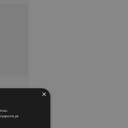
×
στών.
 σύμφωνα με