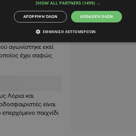
SHOW ALL PARTNERS
(1499) →
ος ήταν ένα
. Σε 10 συμμετοχές ο
ΑΠΌΡΡΙΨΗ ΌΛΩΝ
ΑΠΟΔΟΧΉ ΌΛΩΝ
ΕΜΦΆΝΙΣΗ ΛΕΠΤΟΜΕΡΕΙΏΝ
αναπληρώσει το κενό
φού αγωνίστηκε εκεί
 οποίος έχει σαφώς
υς Λόρια και
οδοσφαιριστές είναι
 επερχόμενο παιχνίδι