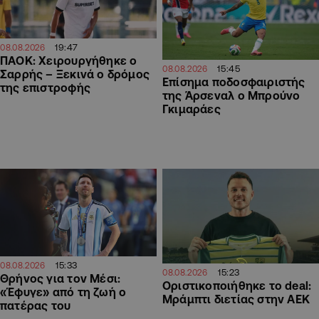
19:47
08.08.2026
ΠΑΟΚ: Χειρουργήθηκε ο
15:45
08.08.2026
Σαρρής – Ξεκινά ο δρόμος
Επίσημα ποδοσφαιριστής
της επιστροφής
της Άρσεναλ ο Μπρούνο
Γκιμαράες
15:33
08.08.2026
15:23
08.08.2026
Θρήνος για τον Μέσι:
Οριστικοποιήθηκε το deal:
«Έφυγε» από τη ζωή ο
Μράμπτι διετίας στην ΑΕΚ
πατέρας του