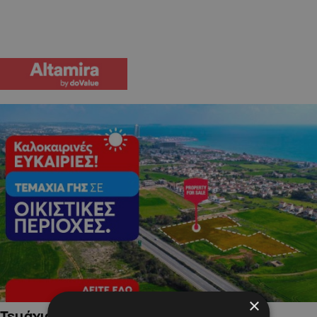
×
Τεμάχια Γης σε Οικιστικές Περιοχές