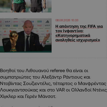
08.08.2026 10:33
Η απάντηση της FIFA για
τον Ινφαντίνο:
«Κατηγορηματικά
αναληθείς ισχυρισμοί»
Βοηθοί του Λιθουανού referee θα είναι οι
συμπατριώτες του Αλεξάντρ Ράντιους και
Ντοβίντας Σουζιεντέλις, τέταρτος ο Μανφρέντας
Λουκγιαντσούκας και στο VAR οι Ολλανδοί Ντένις
Χίγκλερ και Γερέν Μάνσοτ.