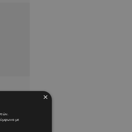
×
στών.
 σύμφωνα με