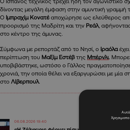
Ο Ισπανός τεχνικός τρέχει ήδη τον αγωνιστικό σ
δίνοντας μεγάλη έμφαση στην αμυντική γραμμή τ
Ο
Ιμπραχίμ Κονατέ
αποχώρησε ως ελεύθερος απ
προορισμό της Μαδρίτη και την
Ρεάλ
, αφήνοντας
στο κέντρο της άμυνας.
Σύμφωνα με ρεπορτάζ από το Νησί, ο
Ιραόλα
έχει
περίπτωση του
Μαξίμ Εστέβ
της
Μπέρνλι
. Μπορε
υποβιβάστηκε, ωστόσο ο Γάλλος πραγματοποίησε
χρονιά, την οποία θέλει να εξαργυρώσει με μία
στο
Λίβερπουλ
.
Αυτό
Χρησιμοποι
06.08.2026 19:40
«Η Ζάλγκιρις φέρνει πίσω