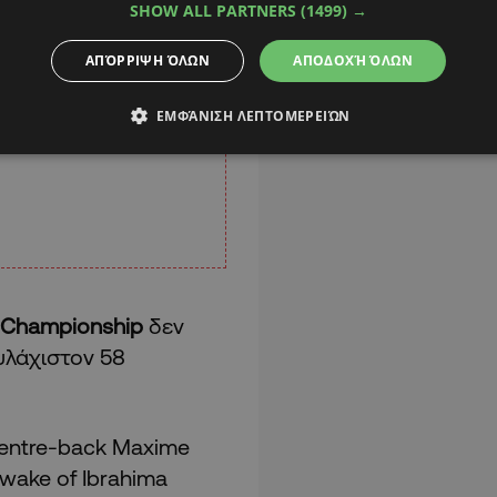
SHOW ALL PARTNERS
(1499) →
ΑΠΌΡΡΙΨΗ ΌΛΩΝ
ΑΠΟΔΟΧΉ ΌΛΩΝ
ΕΜΦΆΝΙΣΗ ΛΕΠΤΟΜΕΡΕΙΏΝ
Championship
δεν
ουλάχιστον 58
 centre-back Maxime
e wake of Ibrahima