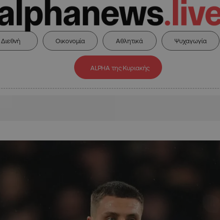
Διεθνή
Οικονομία
Αθλητικά
Ψυχαγωγία
ALPHA της Κυριακής