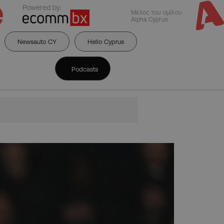
Powered by:
Μέλος του ομίλου
Alpha Cyprus
Newsauto CY
Hello Cyprus
Podcasts