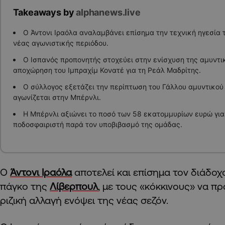
Takeaways by
alphanews.live
Ο Άντονι Ιραόλα αναλαμβάνει επίσημα την τεχνική ηγεσία 
νέας αγωνιστικής περιόδου.
Ο Ισπανός προπονητής στοχεύει στην ενίσχυση της αμυντι
αποχώρηση του Ιμπραχίμ Κονατέ για τη Ρεάλ Μαδρίτης.
Ο σύλλογος εξετάζει την περίπτωση του Γάλλου αμυντικού
αγωνίζεται στην Μπέρνλι.
Η Μπέρνλι αξιώνει το ποσό των 58 εκατομμυρίων ευρώ γι
ποδοσφαιριστή παρά τον υποβιβασμό της ομάδας.
Ο
Άντονι Ιραόλα
αποτελεί και επίσημα τον διάδοχ
πάγκο της
Λίβερπουλ
, με τους «κόκκινους» να π
ριζική αλλαγή ενόψει της νέας σεζόν.