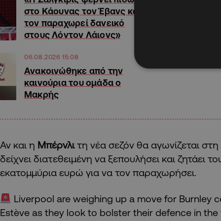
στο Κάουνας τον Έβανς και
τον παραχωρεί δανεικό
στους Λόντον Λάιονς»
06.08.2026 15:08
Ανακοινώθηκε από την
καινούρια του ομάδα ο
Μακρής
Αν και η
Μπέρνλι
τη νέα σεζόν θα αγωνίζεται στη
δείχνει διατεθειμένη να ξεπουλήσει και ζητάει τ
εκατομμύρια ευρώ για να τον παραχωρήσει.
Liverpool are weighing up a move for Burnley
Estève as they look to bolster their defence in th