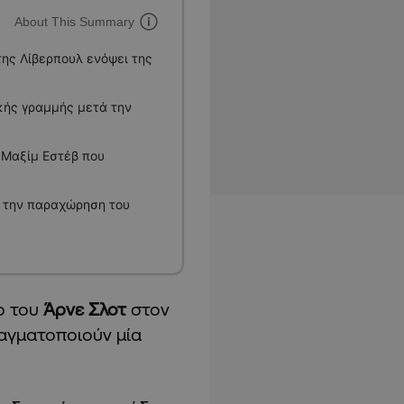
About This Summary
της Λίβερπουλ ενόψει της
κής γραμμής μετά την
 Μαξίμ Εστέβ που
α την παραχώρηση του
ο του
Άρνε Σλοτ
στον
ραγματοποιούν μία