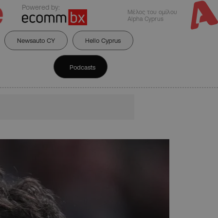
Powered by:
Μέλος του ομίλου
Alpha Cyprus
Newsauto CY
Hello Cyprus
Podcasts