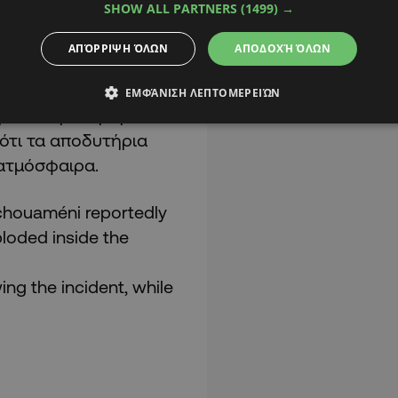
SHOW ALL PARTNERS
(1499) →
ΑΠΌΡΡΙΨΗ ΌΛΩΝ
ΑΠΟΔΟΧΉ ΌΛΩΝ
ΕΜΦΆΝΙΣΗ ΛΕΠΤΟΜΕΡΕΙΏΝ
ρα και η είδηση ότι
ο
 ότι τα αποδυτήρια
 ατμόσφαιρα.
chouaméni reportedly
ploded inside the
ing the incident, while