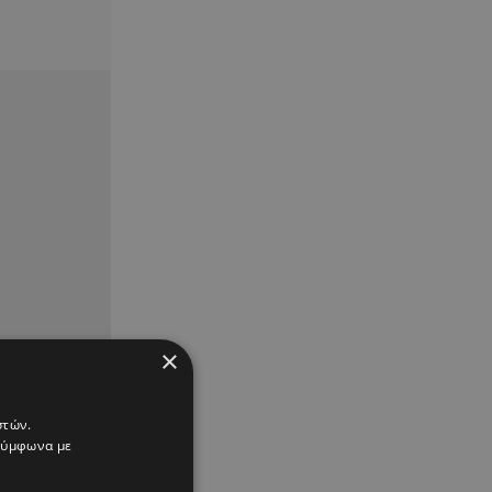
×
στών.
 σύμφωνα με