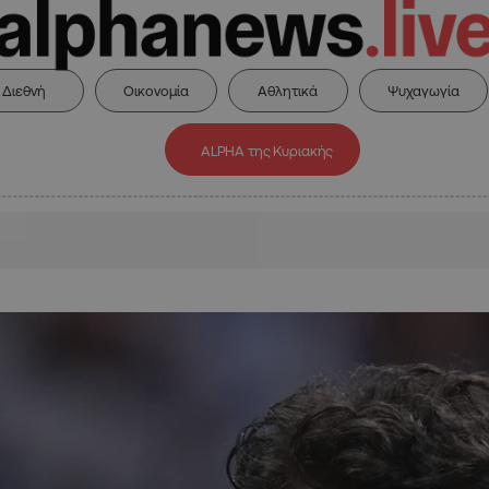
Διεθνή
Οικονομία
Αθλητικά
Ψυχαγωγία
ALPHA της Κυριακής