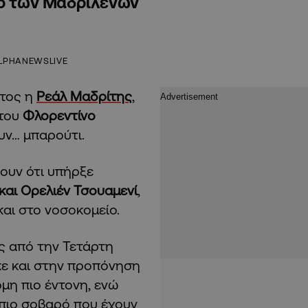
κό των Μαδριλένων
LPHANEWSLIVE
έτος η
Ρεάλ Μαδρίτης
,
 του
Φλορεντίνο
υν… μπαρούτι.
ουν ότι υπήρξε
και Ορελιέν Τσουαμενί
,
και στο νοσοκομείο.
ς από την Τετάρτη
κε και στην προπόνηση
μη πιο έντονη, ενώ
 πιο σοβαρό που έχουν