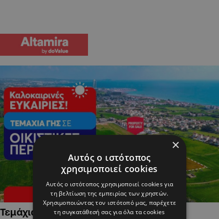
×
Αυτός ο ιστότοπος
χρησιμοποιεί cookies
Αυτός ο ιστότοπος χρησιμοποιεί cookies για
τη βελτίωση της εμπειρίας των χρηστών.
Χρησιμοποιώντας τον ιστότοπό μας, παρέχετε
Τεμάχια Γης σε Οικιστικές Περιοχές
τη συγκατάθεσή σας για όλα τα cookies