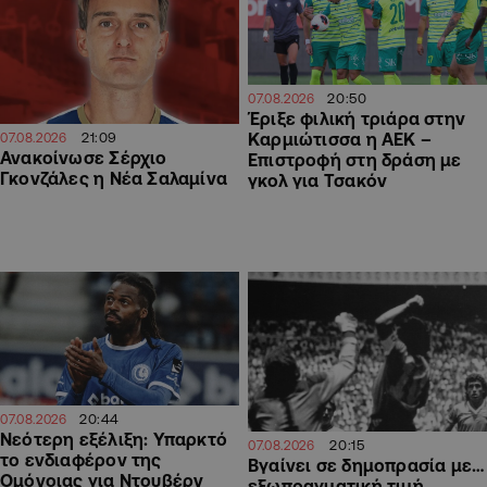
20:50
07.08.2026
Έριξε φιλική τριάρα στην
Καρμιώτισσα η ΑΕΚ –
21:09
07.08.2026
Ανακοίνωσε Σέρχιο
Επιστροφή στη δράση με
Γκονζάλες η Νέα Σαλαμίνα
γκολ για Τσακόν
20:44
07.08.2026
Νεότερη εξέλιξη: Υπαρκτό
20:15
07.08.2026
το ενδιαφέρον της
Βγαίνει σε δημοπρασία με…
Ομόνοιας για Ντουβέρν
εξωπραγματική τιμή