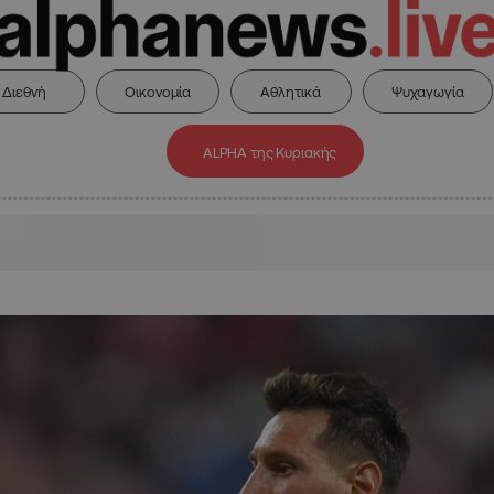
Διεθνή
Οικονομία
Αθλητικά
Ψυχαγωγία
ALPHA της Κυριακής