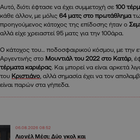
Αυτό, διότι έφτασε να έχει συμμετοχή σε
100 τέρ
κάθε άλλον, με μόλις
64 ματς στο πρωτάθλημα
τω
προηγούμενος κάτοχος της επίδοσης ήταν ο
Σεμ
αλλά είχε χρειαστεί 95 ματς για την 100άρα.
Ο κάτοχος του… ποδοσφαιρικού κόσμου, με την ε
Αργεντινής στο
Μουντιάλ του 2022 στο Κατάρ
, 
τέρματα καριέρας
. Και μπορεί να είναι αρκετά λι
του
Κριστιάνο
, αλλά σημασία έχει να τον απολα
είναι παρών στα γήπεδα.
06.08.2026 08:52
Λιονέλ Μέσι: Δύο γκολ και