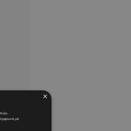
×
στών.
 σύμφωνα με