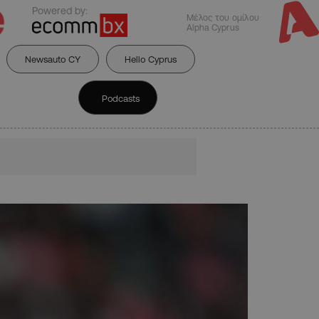
Powered by:
Μέλος του ομίλου
Alpha Cyprus
Newsauto CY
Hello Cyprus
Podcasts