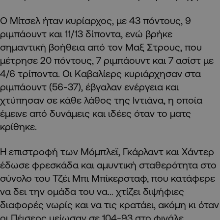
Ο Μίτσελ ήταν κυρίαρχος, με 43 πόντους, 9
ριμπάουντ και 11/13 δίποντα, ενώ βρήκε
σημαντική βοήθεια από τον Μαξ Στρους, που
μέτρησε 20 πόντους, 7 ριμπάουντ και 7 ασίστ με
4/6 τρίποντα. Οι Καβαλίερς κυριάρχησαν στα
ριμπάουντ (56-37), έβγαλαν ενέργεια και
χτύπησαν σε κάθε λάθος της Ιντιάνα, η οποία
έμεινε από δυνάμεις και ιδέες όταν το ματς
κρίθηκε.
Η επιστροφή των Μόμπλεϊ, Γκάρλαντ και Χάντερ
έδωσε φρεσκάδα και αμυντική σταθερότητα στο
σύνολο του Τζέι Μπι Μπίκερσταφ, που κατάφερε
να δει την ομάδα του να… χτίζει διψήφιες
διαφορές νωρίς και να τις κρατάει, ακόμη κι όταν
οι Πέισερς μείωσαν σε 104-93 στο φινάλε.