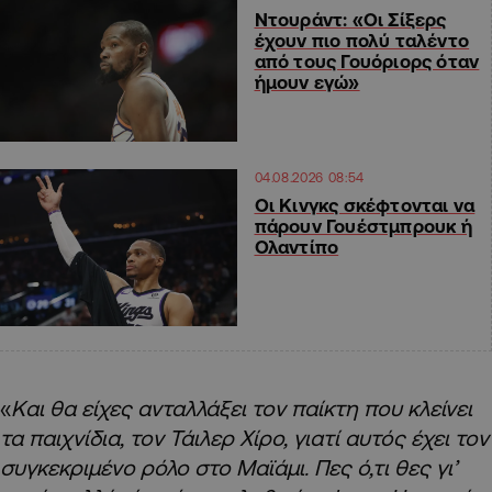
Ντουράντ: «Οι Σίξερς
έχουν πιο πολύ ταλέντο
από τους Γουόριορς όταν
ήμουν εγώ»
04.08.2026 08:54
Οι Κινγκς σκέφτονται να
πάρουν Γουέστμπρουκ ή
Ολαντίπο
«
Και θα είχες ανταλλάξει τον παίκτη που κλείνει
τα παιχνίδια, τον Τάιλερ Χίρο, γιατί αυτός έχει τον
συγκεκριμένο ρόλο στο Μαϊάμι. Πες ό,τι θες γι’