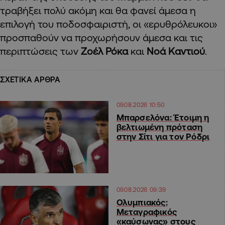
τραβήξει πολύ ακόμη και θα φανεί άμεσα η
επιλογή του ποδοσφαιριστή, οι «ερυθρόλευκοι»
προσπαθούν να προχωρήσουν άμεσα και τις
περιπτώσεις των
Ζοέλ Ρόκα
και
Νοά Καντιού
.
ΣΧΕΤΙΚΑ ΑΡΘΡΑ
09.08.2026 10:50
Μπαρσελόνα: Έτοιμη η
βελτιωμένη πρόταση
στην Σίτι για τον Ρόδρι
09.08.2026 09:39
Ολυμπιακός:
Μεταγραφικός
«καύσωνας» στους