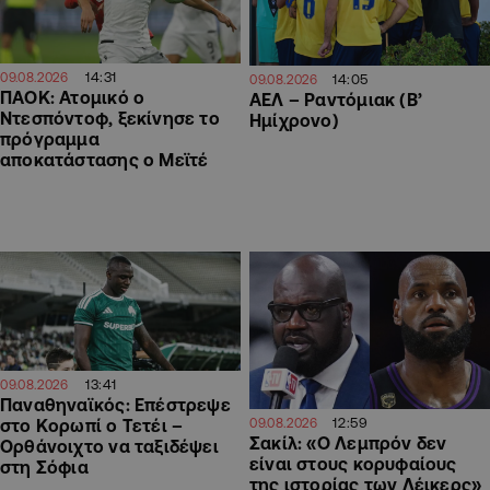
14:31
09.08.2026
14:05
09.08.2026
ΠΑΟΚ: Ατομικό ο
ΑΕΛ – Ραντόμιακ (Β’
Ντεσπόντοφ, ξεκίνησε το
Ημίχρονο)
πρόγραμμα
αποκατάστασης ο Μεϊτέ
13:41
09.08.2026
Παναθηναϊκός: Επέστρεψε
12:59
09.08.2026
στο Κορωπί ο Τετέι –
Σακίλ: «Ο Λεμπρόν δεν
Ορθάνοιχτο να ταξιδέψει
είναι στους κορυφαίους
στη Σόφια
της ιστορίας των Λέικερς»