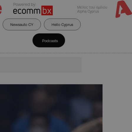
Powered by:
Μέλος του ομίλου
Alpha Cyprus
Newsauto CY
Hello Cyprus
Podcasts