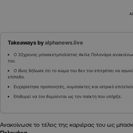
A
Takeaways by
alphanews.live
Ο 32χρονος μπασκετμπολίστας Ακίλε Πολονάρα ανακοίνωσ
του.
Ο ίδιος δήλωσε ότι το σώμα του δεν του επιτρέπει να αγων
επίπεδο.
Ευχαρίστησε προπονητές, συμπαίκτες και ιατρικό επιτελείο
Επιθυμεί να τον θυμούνται ως τον παίκτη που υπήρξε.
Ανακοίνωσε το τέλος της καριέρας του ως μπασ
Πολονάρα
.