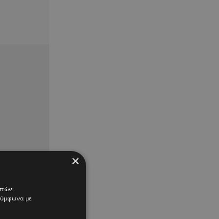
×
στών.
 σύμφωνα με