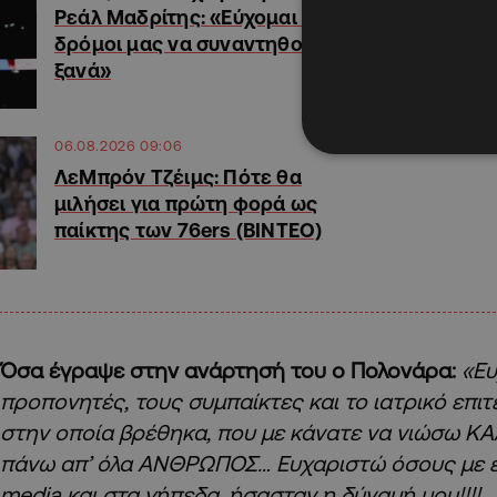
Ρεάλ Μαδρίτης: «Εύχομαι οι
δρόμοι μας να συναντηθούν
ξανά»
06.08.2026 09:06
ΛεΜπρόν Τζέιμς: Πότε θα
μιλήσει για πρώτη φορά ως
παίκτης των 76ers (ΒΙΝΤΕΟ)
Όσα έγραψε στην ανάρτησή του ο Πολονάρα:
«Ευ
προπονητές, τους συμπαίκτες και το ιατρικό επι
στην οποία βρέθηκα, που με κάνατε να νιώσω ΚΑ
πάνω απ’ όλα ΑΝΘΡΩΠΟΣ… Ευχαριστώ όσους με έβ
media και στα γήπεδα, ήσασταν η δύναμή μου!!!!