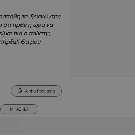
ροσπάθησα, ξεκινώντας
ω ότι ήρθε η ώρα να
είμαι πια ο παίκτης
υπήρξα!! Θα μου
Alpha Podcasts
ΜΠΑΣΚΕΤ